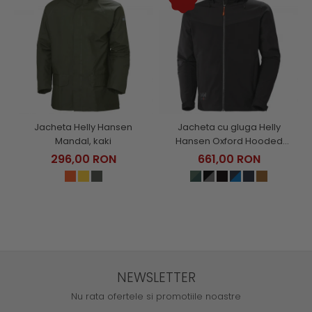
Jacheta Helly Hansen
Jacheta cu gluga Helly
Mandal, kaki
Hansen Oxford Hooded
Softshell Jacket
296,00 RON
661,00 RON
NEWSLETTER
Nu rata ofertele si promotiile noastre