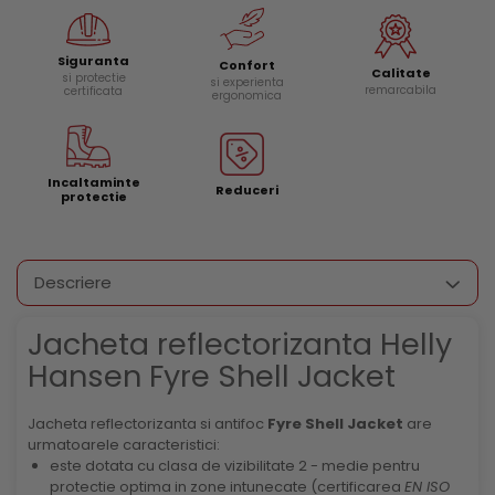
Siguranta
Confort
Calitate
si protectie
si experienta
remarcabila
certificata
ergonomica
Incaltaminte
Reduceri
protectie
Descriere
Jacheta reflectorizanta Helly
Hansen Fyre Shell Jacket
Jacheta reflectorizanta si antifoc
Fyre Shell Jacket
are
urmatoarele caracteristici:
este dotata cu clasa de vizibilitate 2 - medie pentru
protectie optima in zone intunecate (certificarea
EN ISO