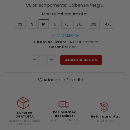
Genti si trolere
Culori echipamente
:
Galben HV/Negru
Menghine si prese
Buzunare externe
Marimi imbracaminte
:
Echipamente specializate
XS
S
M
L
XL
2XL
3XL
4XL
Echipamente muncitori ferma
Echipamente veterinari
LA COMANDA
Echipamente mulgatori
Durata de livrare:
14 zile lucratoare
Garantie:
2 ani
Echipamente trimeri ongloane
Masti protectie
ADAUGA IN COS
Manusi protectie
Casti si antifoane protectie
Adauga la Favorite
Posibilitatea
Livrarea
deschiderii
Retur garantat
GRATUITA
coletului la livrare
in 30 de zile
la comenzi de peste
500 de lei