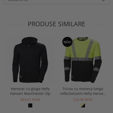
PRODUSE SIMILARE
NOU
Hanorac cu gluga Helly
Tricou cu maneca lunga
Hansen Manchester Zip
reflectorizant Helly Hansen
Fyre Longsleeve CL1
303,01 RON
724,00 RON