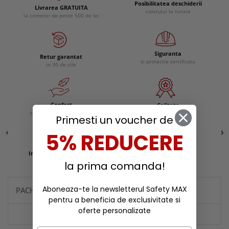
Posibilitatea deschiderii
Livrarea GRATUITA
coletului la livrare
la comenzi de peste 500 de lei
Siguranta
Retur garantat
si protectie certificata
in 30 de zile
Confort
Calitate
si experienta ergonomica
remarcabila
Primesti un voucher de
5% REDUCERE
Incaltaminte protectie
Reduceri
la prima comanda!
Aboneaza-te la newsletterul Safety MAX
PACHETE SI PROMOTII
pentru a beneficia de exclusivitate si
oferte personalizate