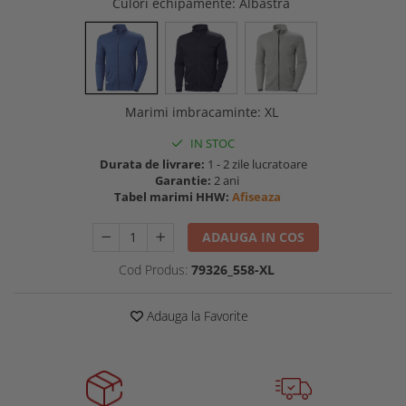
Culori echipamente
: Albastra
Buzunare externe
Menghine si prese
Echipamente specializate
Echipamente muncitori ferma
Echipamente veterinari
Marimi imbracaminte
:
XL
Echipamente mulgatori
Echipamente trimeri ongloane
IN STOC
Masti protectie
Durata de livrare:
1 - 2 zile lucratoare
Garantie:
2 ani
Manusi protectie
Tabel marimi HHW:
Afiseaza
Casti si antifoane protectie
ADAUGA IN COS
Cod Produs:
79326_558-XL
Adauga la Favorite