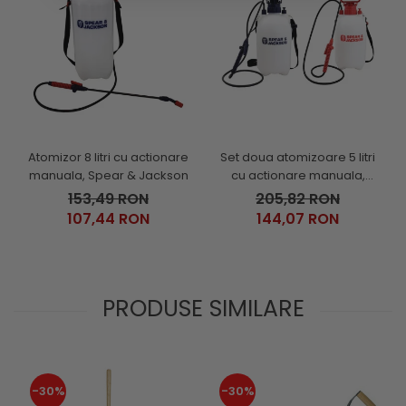
Atomizor 8 litri cu actionare
Set doua atomizoare 5 litri
manuala, Spear & Jackson
cu actionare manuala,
Spear & Jackson
153,49 RON
205,82 RON
107,44 RON
144,07 RON
PRODUSE SIMILARE
-30%
-30%