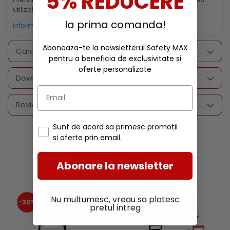
5% REDUCERE
utilizatorului.
la prima comanda!
Informatii conformitate produs
Aboneaza-te la newsletterul Safety MAX
Caracteristici
pentru a beneficia de exclusivitate si
oferte personalizate
Download (1)
Review-uri
(0)
Sunt de acord sa primesc promotii
si oferte prin email.
RECOMANDARI
Abonare la newsletter
Nu multumesc, vreau sa platesc
-30%
-30%
pretul intreg