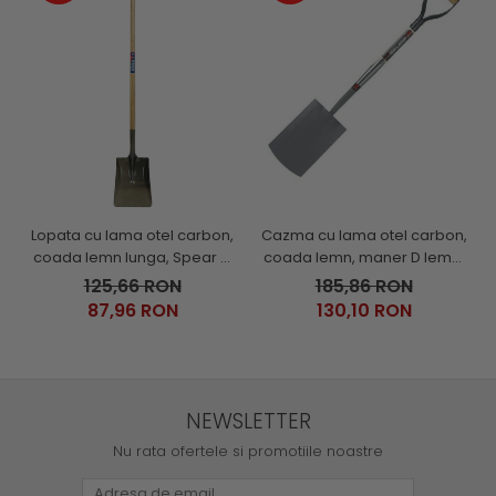
Lopata cu lama otel carbon,
Cazma cu lama otel carbon,
coada lemn lunga, Spear &
coada lemn, maner D lemn,
Jackson Neverbend
Spear & Jackson Neverbend
125,66 RON
185,86 RON
Professional
Professional
87,96 RON
130,10 RON
NEWSLETTER
Nu rata ofertele si promotiile noastre