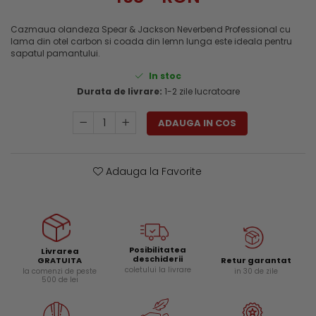
Genti si trolere
Menghine si prese
Buzunare externe
Cazmaua olandeza Spear & Jackson Neverbend Professional cu
lama din otel carbon si coada din lemn lunga este ideala pentru
Echipamente specializate
sapatul pamantului.
Echipamente muncitori ferma
In stoc
Echipamente veterinari
Durata de livrare:
1-2 zile lucratoare
Echipamente mulgatori
Echipamente trimeri ongloane
ADAUGA IN COS
Masti protectie
Manusi protectie
Adauga la Favorite
Casti si antifoane protectie
Posibilitatea
Livrarea
deschiderii
Retur garantat
GRATUITA
coletului la livrare
in 30 de zile
la comenzi de peste
500 de lei