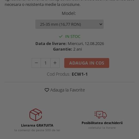
necesara o rezistenta medie la coroziune.
Buzunare externe
Menghine si prese
Echipamente specializate
Model
:
Echipamente muncitori ferma
Echipamente veterinari
IN STOC
Echipamente mulgatori
Data de livrare:
Miercuri, 12.08.2026
Echipamente trimeri ongloane
Garantie:
2 ani
Masti protectie
ADAUGA IN COS
Manusi protectie
Cod Produs:
ECW1-1
Casti si antifoane protectie
Adauga la Favorite
Posibilitatea deschiderii
Livrarea GRATUITA
coletului la livrare
la comenzi de peste 500 de lei