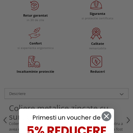
Siguranta
Retur garantat
si protectie certificata
in 30 de zile
Confort
Calitate
si experienta ergonomica
remarcabila
Incaltaminte protectie
Reduceri
Descriere
Coliere metalice zincate cu
surub, Eclipse
Primesti un voucher de
Colierele sunt confectionate din otel zincat tratat termic pentru a
5% REDUCERE
avea rezistenta medie la coroziune. Rezistenta la coroziune a fost