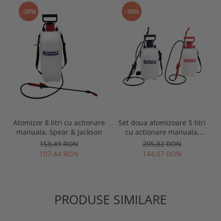
-30%
-30%
Atomizor 8 litri cu actionare
Set doua atomizoare 5 litri
manuala, Spear & Jackson
cu actionare manuala,
Spear & Jackson
153,49 RON
205,82 RON
107,44 RON
144,07 RON
PRODUSE SIMILARE