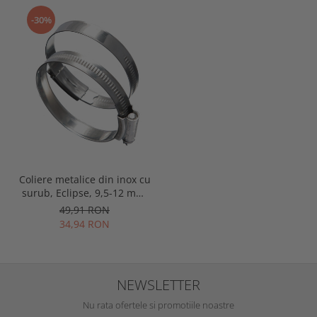
-30%
Coliere metalice din inox cu
surub, Eclipse, 9,5-12 mm,
set 10 bucati
49,91 RON
34,94 RON
NEWSLETTER
Nu rata ofertele si promotiile noastre