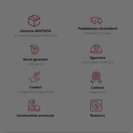
Posibilitatea deschiderii
Livrarea GRATUITA
coletului la livrare
la comenzi de peste 500 de lei
Siguranta
Retur garantat
si protectie certificata
in 30 de zile
Confort
Calitate
si experienta ergonomica
remarcabila
Incaltaminte protectie
Reduceri