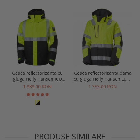
Geaca reflectorizanta cu
Geaca reflectorizanta dama
gluga Helly Hansen ICU
cu gluga Helly Hansen Luna
Winter Jacket CL3
Winter CL2, galben/negru, L
1.888,00 RON
1.353,00 RON
PRODUSE SIMILARE