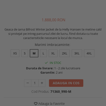
Buzunare externe
Menghine si prese
Echipamente specializate
Echipamente muncitori ferma
1.888
,00
RON
Echipamente veterinari
Geaca de iarna Bifrost Winter Jacket de la Helly Hansen te metine cald
Echipamente mulgatori
si protejat pe intreg parcursul zilei de lucru, fiind dotata cu toate
Echipamente trimeri ongloane
caracterisiticile necesare la locul de munca.
Masti protectie
Marimi imbracaminte
:
Manusi protectie
XS
S
M
L
XL
2XL
3XL
4XL
Casti si antifoane protectie
IN STOC
Durata de livrare:
1 - 2 zile lucratoare
Garantie:
2 ani
ADAUGA IN COS
Cod Produs:
71360_990-M
Adauga la Favorite