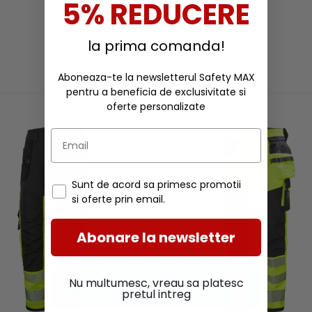
5% REDUCERE
la prima comanda!
Aboneaza-te la newsletterul Safety MAX
RECOMANDARI
pentru a beneficia de exclusivitate si
oferte personalizate
Sunt de acord sa primesc promotii
si oferte prin email.
Abonare la newsletter
Nu multumesc, vreau sa platesc
pretul intreg