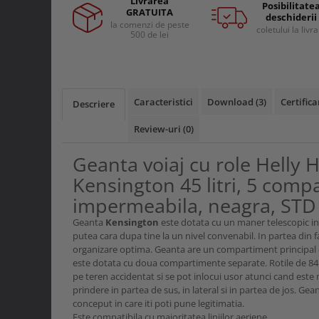
Livrarea
Facebook
Curele si bretele
Posibilitate
GRATUITA
Menghine si prese
deschiderii
Genunchiere
la comenzi de peste
coletului la livr
500 de lei
Alte accesorii echipamente
protectie
Genti si trolere
Buzunare externe
Caracteristici
Download (3)
Certifica
Descriere
Echipamente specializate
Review-uri
(0)
Echipamente muncitori ferma
Echipamente veterinari
Geanta voiaj cu role Helly
Echipamente mulgatori
Kensington 45 litri, 5 comp
Echipamente trimeri ongloane
impermeabila, neagra, STD
Masti protectie
Geanta
Kensington
este dotata cu un maner telescopic in
Manusi protectie
putea cara dupa tine la un nivel convenabil. In partea din
organizare optima. Geanta are un compartiment principal cu 
Casti si antifoane protectie
este dotata cu doua compartimente separate. Rotile de 84
pe teren accidentat si se pot inlocui usor atunci cand este
prindere in partea de sus, in lateral si in partea de jos. Ge
conceput in care iti poti pune legitimatia.
Este compatibila cu majoritatea liniilor aeriene.