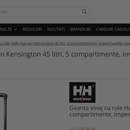
UNELTE
REDUCERI
NOUTATI
BRANDURI
CARDURI CADOU
cu role Helly Hansen Kensington 45 litri, 5 compartimente, impermeabila, ne
en Kensington 45 litri, 5 compartimente, i
Geanta voiaj cu role He
compartimente, imper
912
,00
RON