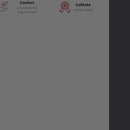
Confort
Calitate
si experienta
remarcabila
ergonomica