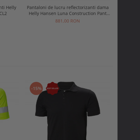
nti Helly
Pantaloni de lucru reflectorizanti dama
Geaca re
CL2
Helly Hansen Luna Construction Pant
Helly
CL2
881,00 RON
-15%
-20%