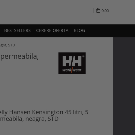
0,00
BESTSELLERS
CERERE OFERTA
BLOG
agra, STD
mpermeabila,
lly Hansen Kensington 45 litri, 5
meabila, neagra, STD