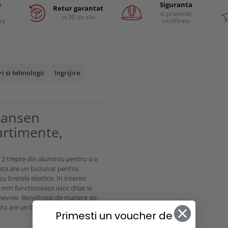
a
Siguranta
Retur garantat
si protectie
in 30 de zile
certificata
are
ri si tehnologii
Ingrijire
 Hansen
artimente,
 2 trepte din aluminiu pentru a o
 fata are un buzunar pentru
bretele elastice. In interior
 mm functioneaza usor chiar si
 nevoie. Beneficiezi de manere de
anta are un buzunar special
Primesti un voucher de