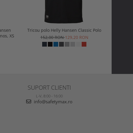
Hansen
Tricou polo Helly Hansen Classic Polo
Tricou H
nos, XS
152,00 RON
129,20 RON
1
SUPORT CLIENTI
L-V, 8:00 - 16:00
info@safetymax.ro