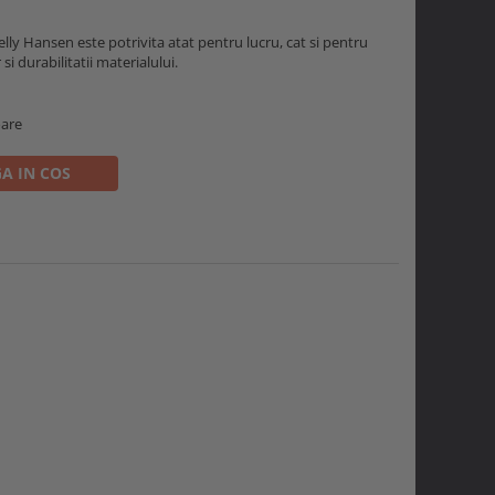
lly Hansen este potrivita atat pentru lucru, cat si pentru
 durabilitatii materialului.
oare
A IN COS