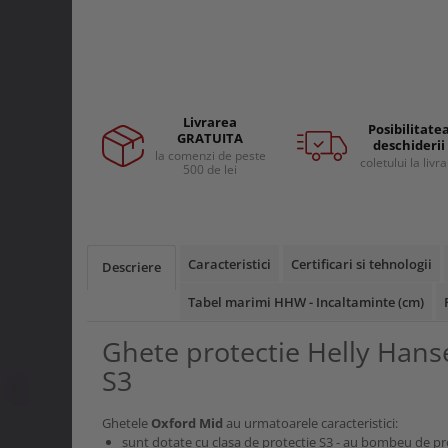
Curele si bretele
Menghine si prese
Genunchiere
Alte accesorii echipamente
protectie
Genti si trolere
Livrarea
Buzunare externe
Posibilitate
GRATUITA
deschiderii
Echipamente specializate
la comenzi de peste
coletului la livr
500 de lei
Echipamente muncitori ferma
Echipamente veterinari
Echipamente mulgatori
Echipamente trimeri ongloane
Caracteristici
Certificari si tehnologii
Descriere
Masti protectie
Tabel marimi HHW - Incaltaminte (cm)
Manusi protectie
Ghete protectie Helly Han
Casti si antifoane protectie
S3
Ghetele
Oxford Mid
au urmatoarele caracteristici:
sunt dotate cu clasa de protectie S3 - au bombeu de pro