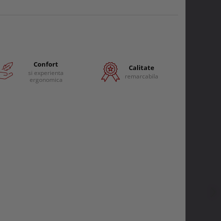
Confort
Calitate
si experienta
remarcabila
ergonomica