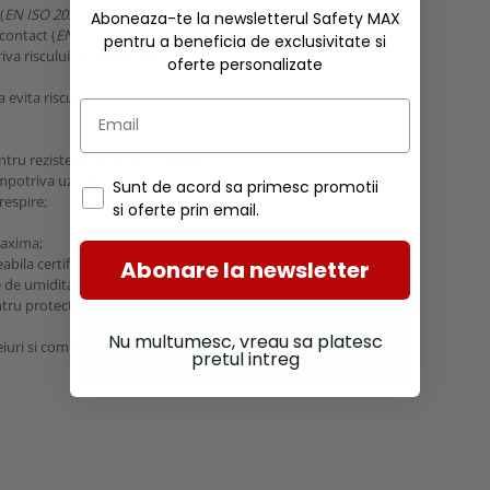
(
EN ISO 20345:2011
);
Aboneaza-te la newsletterul Safety MAX
contact (
EN ISO 20345:2011
);
pentru a beneficia de exclusivitate si
va riscului de alunecare (
EN ISO
oferte personalizate
a evita riscul de descarcare
tru rezistenta impotriva uzurii;
mpotriva uzurii;
Sunt de acord sa primesc promotii
respire;
si oferte prin email.
maxima;
abila certificata
LWG
;
Abonare la newsletter
 de umiditate si amortizare;
tru protectie de lunga durata;
Nu multumesc, vreau sa platesc
iuri si combustibili si nu lasa
pretul intreg