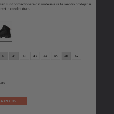
en sunt confectionate din materiale ce te mentin protejat si
rezi in conditii dure.
40
41
42
43
44
45
46
47
oare
A IN COS