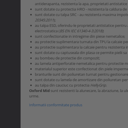
antiderapanta, rezistenta la apa, proprietati antistatice 
sunt dotate cu protectia HRO - rezistenta la caldura de 
sunt dotate cu talpa SRC - au rezistenta maxima impotri
20345:2011
);
au talpa ESD, oferindu-le proprietati antistatice pentru 
electrostatica (
BS EN IEC 61340-4-3:2018)
;
sunt confectionatie in intregime din piese nemetalice;
au protectie suplimentara turnata din TPU la calcaie pen
au protectie suplimentara la calcaie pentru rezistenta i
sunt dotate cu captuseala din plasa ce permite pielii sa 
au bombeu de protectie din compozit;
au lamela antiperforatie nemetalica pentru protectie 
materialul superior este confectionat din piele imperme
branturile sunt din poliuretan turnat pentru gestionare
sunt dotate cu lamela de amortizare din poliuretan pen
au talpa din cauciuc cu protectia
HellyGrip
.
Oxford Mid
sunt rezistenti la alunecare, la abraziune, la ule
urme.
Informatii conformitate produs