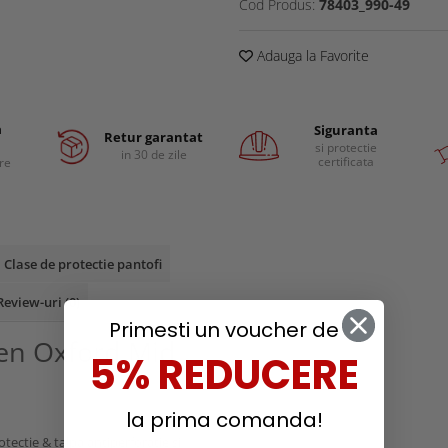
Cod Produs:
78403_990-49
Adauga la Favorite
a
Siguranta
Retur garantat
si protectie
in 30 de zile
certificata
are
Clase de protectie pantofi
Review-uri
(0)
Primesti un voucher de
sen Oxford Mid
5% REDUCERE
la prima comanda!
tectie & talpa antiperforatie si