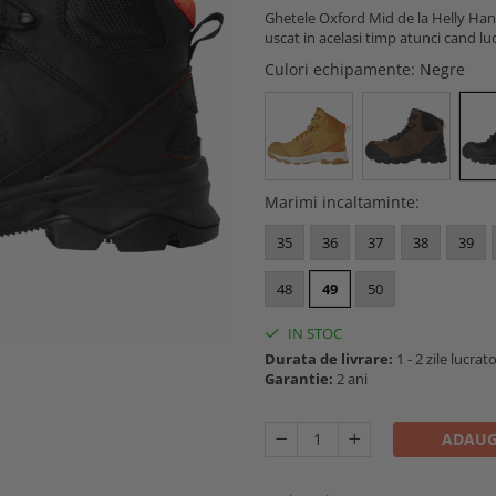
Ghetele Oxford Mid de la Helly Hans
uscat in acelasi timp atunci cand luc
Culori echipamente
: Negre
Marimi incaltaminte
:
35
36
37
38
39
48
49
50
IN STOC
Durata de livrare:
1 - 2 zile lucrat
Garantie:
2 ani
ADAUG