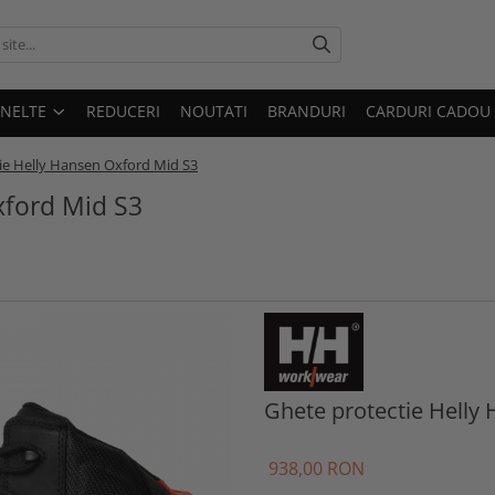
UNELTE
REDUCERI
NOUTATI
BRANDURI
CARDURI CADOU
ie Helly Hansen Oxford Mid S3
xford Mid S3
Ghete protectie Helly
938
,00
RON