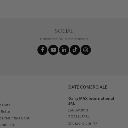
SOCIAL
Urmareste-ne in social media
DATE COMERCIALE
Dairy MAX International
SRL
 Plata
J24/89/2013
e Retur
RO31145354
e retur fara Cont
Str. Eroilor, nr. 17
Produselor