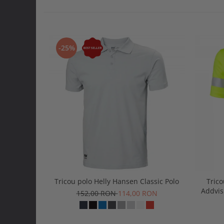
-25%
Tricou polo Helly Hansen Classic Polo
Trico
Addvis
152,00 RON
114,00 RON