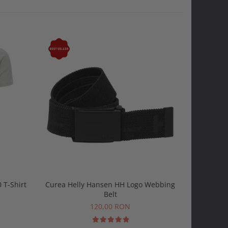
-15%
 T-Shirt
Curea Helly Hansen HH Logo Webbing
Tricou po
Belt
15
120,00 RON