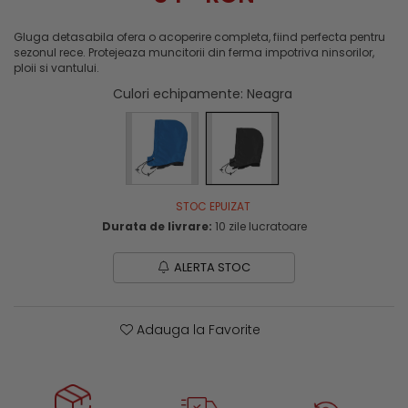
Genti si trolere
Menghine si prese
Buzunare externe
Gluga detasabila ofera o acoperire completa, fiind perfecta pentru
sezonul rece. Protejeaza muncitorii din ferma impotriva ninsorilor,
Echipamente specializate
ploii si vantului.
Echipamente muncitori ferma
Culori echipamente
: Neagra
Echipamente veterinari
Echipamente mulgatori
Echipamente trimeri ongloane
Masti protectie
STOC EPUIZAT
Manusi protectie
Durata de livrare:
10 zile lucratoare
Casti si antifoane protectie
ALERTA STOC
Adauga la Favorite