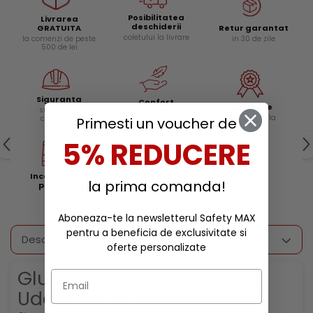
Posibilitatea
Livrarea
deschiderii
Retur garantat
GRATUITA
coletului la livrare
in 30 de zile
la comenzi de peste
500 de lei
Siguranta
Confort
Calitate
si protectie
si experienta
remarcabila
certificata
Primesti un voucher de
ergonomica
5% REDUCERE
Incaltaminte
Reduceri
la prima comanda!
protectie
Aboneaza-te la newsletterul Safety MAX
pentru a beneficia de exclusivitate si
Descriere
oferte personalizate
Gluga detasabila jacheta
Udder Tech, impermeabila