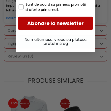
Gluga se poate atasa de
Jacheta Udder Tech,
Sunt de acord sa primesc promotii
impermeabila
sau de
Jacheta Udder Tech, impermeabila,
si oferte prin email.
full zip, spate de plasa, orificiu deget mare, albastra
.
Informatii conformitate produs
Abonare la newsletter
Caracteristici
Nu multumesc, vreau sa platesc
pretul intreg
Ingrijire
Review-uri
(0)
PRODUSE SIMILARE
-25%