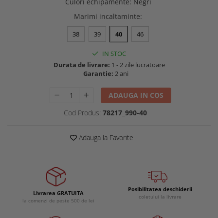
Culori echipamente
:
Negri
Buzunare externe
Menghine si prese
Marimi incaltaminte
:
Echipamente specializate
38
39
40
46
Echipamente muncitori ferma
Echipamente veterinari
IN STOC
Echipamente mulgatori
Durata de livrare:
1 - 2 zile lucratoare
Echipamente trimeri ongloane
Garantie:
2 ani
Masti protectie
ADAUGA IN COS
Manusi protectie
Cod Produs:
78217_990-40
Casti si antifoane protectie
Adauga la Favorite
Posibilitatea deschiderii
Livrarea GRATUITA
coletului la livrare
la comenzi de peste 500 de lei