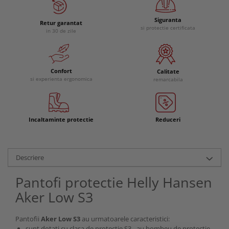
Siguranta
Retur garantat
si protectie certificata
in 30 de zile
Confort
Calitate
si experienta ergonomica
remarcabila
Incaltaminte protectie
Reduceri
Descriere
Pantofi protectie Helly Hansen
Aker Low S3
Pantofii
Aker Low S3
au urmatoarele caracteristici:
sunt dotati cu clasa de protectie S3 - au bombeu de protectie