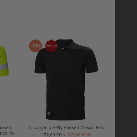
-15%
-20%
Hansen
Tricou polo Helly Hansen Classic Polo
Tricou H
nos, XS
152,00 RON
129,20 RON
1