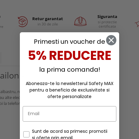
a
Siguranta
Retur garantat
si protectie
in 30 de zile
certificata
are
Primesti un voucher de
5% REDUCERE
la prima comanda!
ailon -
Aboneaza-te la newsletterul Safety MAX
pentru a beneficia de exclusivitate si
albastru, negru sau roz. Husa se
oferte personalizate
sau alte electronice de dimensiuni
la telefon, chiar si tasta fara a fi
Sunt de acord sa primesc promotii
si oferte prin email.