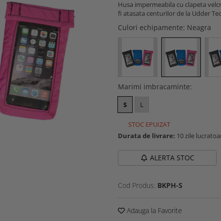
Husa impermeabila cu clapeta velcro
fi atasata centurilor de la Udder Te
Culori echipamente
: Neagra
Marimi imbracaminte
:
S
L
STOC EPUIZAT
Durata de livrare:
10 zile lucratoa
ALERTA STOC
Cod Produs:
BKPH-S
Adauga la Favorite