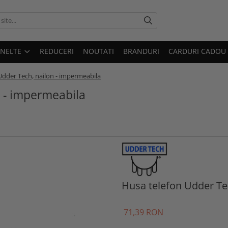
UNELTE
REDUCERI
NOUTATI
BRANDURI
CARDURI CADOU
Udder Tech, nailon - impermeabila
n - impermeabila
Husa telefon Udder Te
71
,39
RON