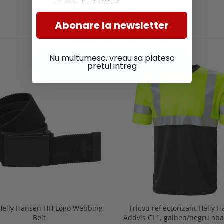
Abonare la newsletter
PRODUSE SIMILARE
Nu multumesc, vreau sa platesc
pretul intreg
Helly Hansen HH Logo Webbing
Tricou reflectorizant Helly 
Belt
Addvis CL1, galben/negru aba