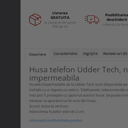
Curele si bretele
Menghine si prese
Genunchiere
Livrarea
Posibilitate
Alte accesorii echipamente
GRATUITA
deschiderii
protectie
la comenzi de peste
coletului la livr
500 de lei
Genti si trolere
Buzunare externe
Echipamente specializate
Echipamente muncitori ferma
Caracteristici
Ingrijire
Review-uri
(0)
Descriere
Echipamente veterinari
Husa telefon Udder Tech, n
Echipamente mulgatori
impermeabila
Echipamente trimeri ongloane
Masti protectie
Husele impermeabile de la Udder Tech sunt disponibile pe 
inchide cu o clapeta cu velcro. Telefoanele, telecomenzile 
Manusi protectie
mici pot fi protejate cu ajutorul acestor huse. Se poate vorbi 
Casti si antifoane protectie
necesar ca aparatul sa fie scos din husa.
Se pot atasa la centura.
Adancimea huselor este de 2 cm.
Informatii conformitate produs