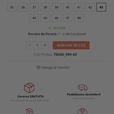
Buzunare externe
Menghine si prese
35
36
37
38
39
40
41
42
43
Echipamente specializate
44
45
46
47
48
Echipamente muncitori ferma
Echipamente veterinari
IN STOC
Echipamente mulgatori
Durata de livrare:
1 - 2 zile lucratoare
Echipamente trimeri ongloane
Masti protectie
ADAUGA IN COS
Manusi protectie
Cod Produs:
78430_999-43
Casti si antifoane protectie
Adauga la Favorite
Posibilitatea deschiderii
Livrarea GRATUITA
coletului la livrare
la comenzi de peste 500 de lei