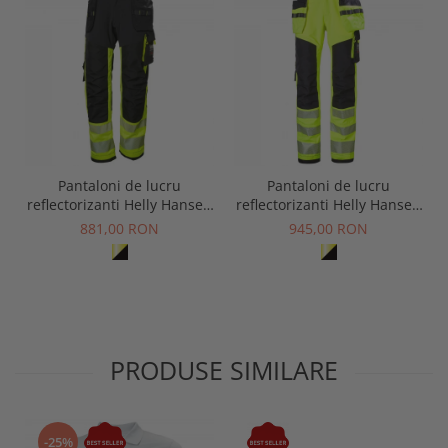
Pantaloni de lucru
Pantaloni de lucru
reflectorizanti Helly Hansen
reflectorizanti Helly Hansen
ICU Construction CL1
ICU Construction CL2
881,00 RON
945,00 RON
PRODUSE SIMILARE
-25%