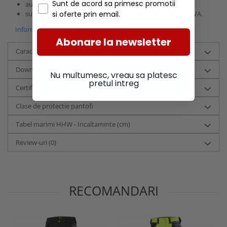
Sunt de acord sa primesc promotii
au talpa din cauciuc
Helly Grip
;
sunt dotati cu lamela de amortizare din spuma usoara EVA.
si oferte prin email.
Informatii conformitate produs
Abonare la newsletter
Caracteristici
Download (5)
Nu multumesc, vreau sa platesc
pretul intreg
Certificari si tehnologii
Clase de protectie pantofi
Tabel marimi HHW - Incaltaminte (cm)
Review-uri
(0)
RECOMANDARI