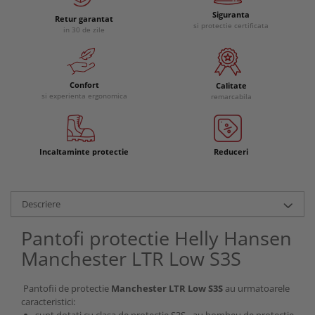
Siguranta
Retur garantat
si protectie certificata
in 30 de zile
Confort
Calitate
si experienta ergonomica
remarcabila
Incaltaminte protectie
Reduceri
Descriere
Pantofi protectie Helly Hansen
Manchester LTR Low S3S
Pantofii de protectie
Manchester LTR Low S3S
au urmatoarele
caracteristici:
sunt dotati cu clasa de protectie S3S - au bombeu de protectie