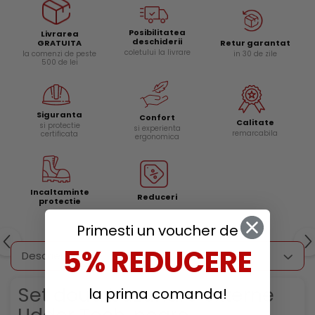
Posibilitatea
Livrarea
deschiderii
Retur garantat
GRATUITA
coletului la livrare
in 30 de zile
la comenzi de peste
500 de lei
Siguranta
Confort
Calitate
si protectie
si experienta
remarcabila
certificata
ergonomica
Incaltaminte
Reduceri
protectie
Primesti un voucher de
5% REDUCERE
Descriere
Set doua buzunare externe
la prima comanda!