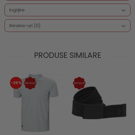
Ingrijire
Review-uri
(0)
PRODUSE SIMILARE
-25%