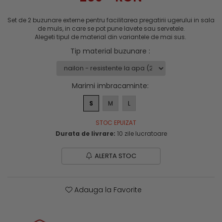
Genti si trolere
Menghine si prese
Buzunare externe
Set de 2 buzunare externe pentru facilitarea pregatirii ugerului in sala
de muls, in care se pot pune lavete sau servetele.
Echipamente specializate
Alegeti tipul de material din variantele de mai sus.
Echipamente muncitori ferma
Tip material buzunare
:
Echipamente veterinari
Echipamente mulgatori
Echipamente trimeri ongloane
Marimi imbracaminte
:
Masti protectie
S
M
L
Manusi protectie
STOC EPUIZAT
Casti si antifoane protectie
Durata de livrare:
10 zile lucratoare
ALERTA STOC
Adauga la Favorite