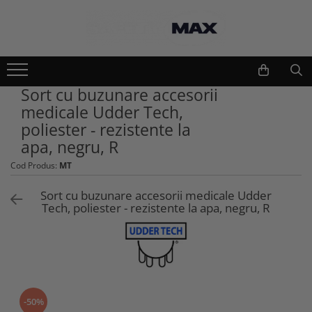
Echipamente lucru si protectie
Scule si unelte
Unelte gradinarit
Imbracaminte lucru
Sort cu buzunare accesorii
Atomizoare si stropitori
Geci
medicale Udder Tech,
Cultivatoare
Camasi
poliester - rezistente la
Seturi unelte gradinarit
Bluze si hanorace
apa, negru, R
Plantatoare
Tricouri
Cod Produs:
MT
Foarfeci gradinarit
Caciuli si gulere
Accesorii gradinarit
Pantaloni si salopete
Sort cu buzunare accesorii medicale Udder
Macete si seceri
Tech, poliester - rezistente la apa, negru, R
Pelerine
Furci si greble
Veste
Pistoale de udat si aspersoare
Combinezoane
Sere si paturi
Base layers
Unelte constructii
Incaltaminte protectie
Gletiere
-50%
Pantofi si ghete protectie