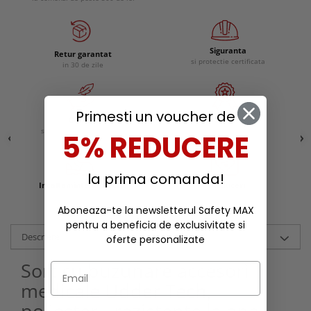
Siguranta
Retur garantat
si protectie certificata
in 30 de zile
Primesti un voucher de
Confort
Calitate
si experienta ergonomica
remarcabila
5% REDUCERE
la prima comanda!
Incaltaminte protectie
Reduceri
Aboneaza-te la newsletterul Safety MAX
pentru a beneficia de exclusivitate si
Descriere
oferte personalizate
Sort cu buzunare accesorii
medicale Udder Tech,
poliester - rezistente la apa,