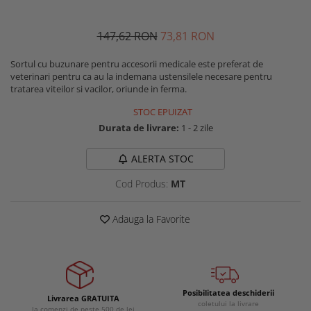
Buzunare externe
Menghine si prese
Echipamente specializate
147
,62
RON
73
,81
RON
Echipamente muncitori ferma
Sortul cu buzunare pentru accesorii medicale este preferat de
Echipamente veterinari
veterinari pentru ca au la indemana ustensilele necesare pentru
Echipamente mulgatori
tratarea viteilor si vacilor, oriunde in ferma.
Echipamente trimeri ongloane
STOC EPUIZAT
Masti protectie
Durata de livrare:
1 - 2 zile
Manusi protectie
ALERTA STOC
Casti si antifoane protectie
Cod Produs:
MT
Adauga la Favorite
Posibilitatea deschiderii
Livrarea GRATUITA
coletului la livrare
la comenzi de peste 500 de lei