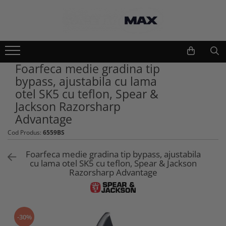
Echipamente lucru si protectie
Scule si unelte
Unelte gradinarit
Imbracaminte lucru
Foarfeca medie gradina tip
Atomizoare si stropitori
Geci
bypass, ajustabila cu lama
Cultivatoare
Camasi
otel SK5 cu teflon, Spear &
Seturi unelte gradinarit
Bluze si hanorace
Jackson Razorsharp
Plantatoare
Tricouri
Advantage
Foarfeci gradinarit
Caciuli si gulere
Cod Produs:
6559BS
Accesorii gradinarit
Pantaloni si salopete
Macete si seceri
Pelerine
Foarfeca medie gradina tip bypass, ajustabila
Furci si greble
cu lama otel SK5 cu teflon, Spear & Jackson
Veste
Razorsharp Advantage
Pistoale de udat si aspersoare
Combinezoane
Sere si paturi
Base layers
Unelte constructii
Incaltaminte protectie
Gletiere
-30%
Pantofi si ghete protectie