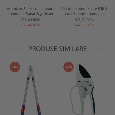
Atomizor 8 litri cu actionare
Set doua atomizoare 5 litri
manuala, Spear & Jackson
cu actionare manuala,
Spear & Jackson
153,49 RON
205,82 RON
107,44 RON
144,07 RON
PRODUSE SIMILARE
-30%
-40%