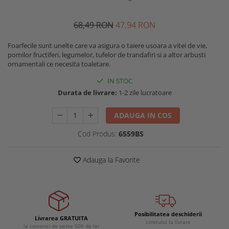
Buzunare externe
Menghine si prese
Echipamente specializate
68
,49
RON
47
,94
RON
Echipamente muncitori ferma
Foarfecile sunt unelte care va asigura o taiere usoara a vitei de vie,
Echipamente veterinari
pomilor fructiferi, legumelor, tufelor de trandafiri si a altor arbusti
Echipamente mulgatori
ornamentali ce necesita toaletare.
Echipamente trimeri ongloane
IN STOC
Masti protectie
Durata de livrare:
1-2 zile lucratoare
Manusi protectie
ADAUGA IN COS
Casti si antifoane protectie
Cod Produs:
6559BS
Adauga la Favorite
Posibilitatea deschiderii
Livrarea GRATUITA
coletului la livrare
la comenzi de peste 500 de lei