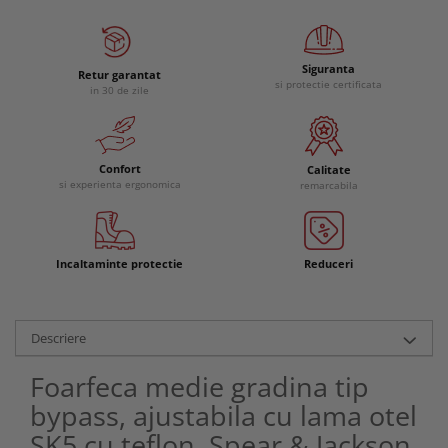
Siguranta
Retur garantat
si protectie certificata
in 30 de zile
Confort
Calitate
si experienta ergonomica
remarcabila
Incaltaminte protectie
Reduceri
Descriere
Foarfeca medie gradina tip
bypass, ajustabila cu lama otel
SK5 cu teflon, Spear & Jackson