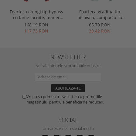
Foarfeca crengi tip bypass
Foarfeca gradina tip
cu lame lacuite, maner
nicovala, compacta cu
telescopic, Spear & Jackson
clichet, lama otel SK5 cu
168,19 RON
65,70 RON
Razorsharp Steel
teflon, Spear & Jackson
117,73 RON
39,42 RON
Razorsharp Advance
NEWSLETTER
Nu rata ofertele si promotiile noastre
Vreau sa primesc newsletter cu promotiile
magazinului pentru a beneficia de reduceri.
SOCIAL
Urmareste-ne in social media