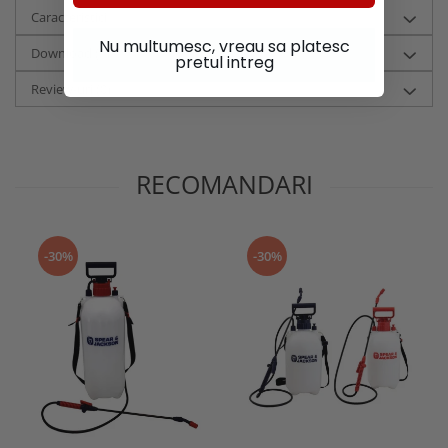
Caracteristici
Nu multumesc, vreau sa platesc
Download (1)
pretul intreg
Review-uri
(0)
RECOMANDARI
-30%
-30%