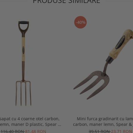
-40%
sapat cu 4 coarne otel carbon,
Mini furca gradinarit cu lam
lemn, maner D plastic, Spear &
carbon, maner lemn, Spear & 
Jackson Elements
Elements
116,40 RON
81,48 RON
39,51 RON
23,71 RON