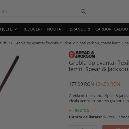
UNELTE
REDUCERI
NOUTATI
BRANDURI
CARDURI CADOU
greble /
Grebla tip evantai flexibila cu dinti din otel carbon, coada lemn, Sp
Grebla tip evantai flexi
lemn, Spear & Jackson 
177,99 RON
124,59 RON
Grebla de tip evantai Spear & Jackso
ideala pentru curatarea gazonului si
IN STOC
Durata de livrare:
1-2 zile lucrato