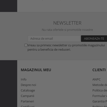
NEWSLETTER
Nu rata ofertele si promotiile noastre
Vreau sa primesc newsletter cu promotiile magazinului
pentru a beneficia de reduceri.
MAGAZINUL MEU
CLIENTI
Info
ANPC
Despre noi
Metode de
Cataloage
Politica d
Campanii
Formular d
Parteneri
Garantia 
Certificari
Politica d