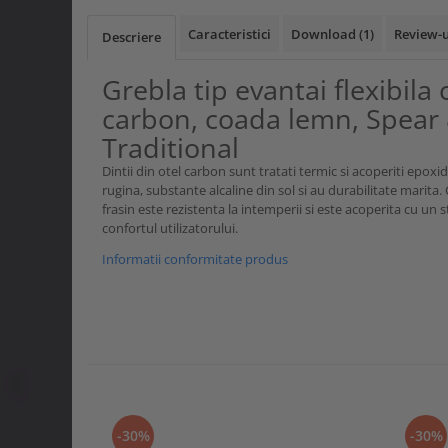
Curele si bretele
Menghine si prese
Genunchiere
Caracteristici
Download (1)
Review-
Descriere
Alte accesorii echipamente
protectie
Grebla tip evantai flexibila 
Genti si trolere
carbon, coada lemn, Spear
Buzunare externe
Traditional
Echipamente specializate
Dintii din otel carbon sunt tratati termic si acoperiti epoxi
Echipamente muncitori ferma
rugina, substante alcaline din sol si au durabilitate marita
frasin este rezistenta la intemperii si este acoperita cu un
Echipamente veterinari
confortul utilizatorului.
Echipamente mulgatori
Informatii conformitate produs
Echipamente trimeri ongloane
Masti protectie
Manusi protectie
Casti si antifoane protectie
-30%
-30%