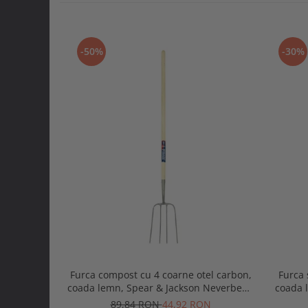
-50%
-30%
Furca compost cu 4 coarne otel carbon,
Furca 
coada lemn, Spear & Jackson Neverbend
coada 
Professional
89,84 RON
44,92 RON