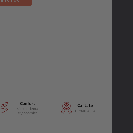
A IN COS
Confort
Calitate
si experienta
remarcabila
ergonomica