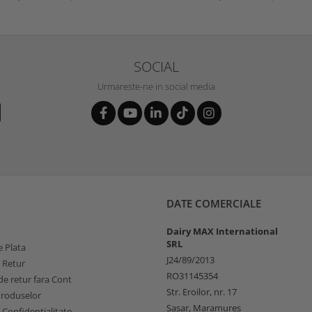
SOCIAL
Urmareste-ne in social media
DATE COMERCIALE
Dairy MAX International
SRL
 Plata
J24/89/2013
e Retur
RO31145354
e retur fara Cont
Str. Eroilor, nr. 17
Produselor
Sasar, Maramures
e Confidentialitate