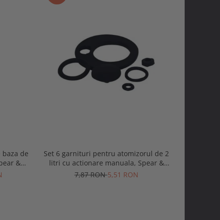
-30%
e baza de
Set 6 garnituri pentru atomizorul de 2
Set 11 gar
pear &
litri cu actionare manuala, Spear &
5 si 8 litr
Jackson
N
7,87 RON
5,51 RON