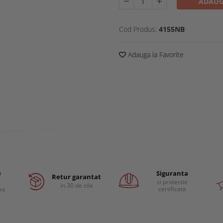
ADAUG
Cod Produs:
4155NB
Adauga la Favorite
a
Siguranta
Retur garantat
si protectie
in 30 de zile
certificata
are