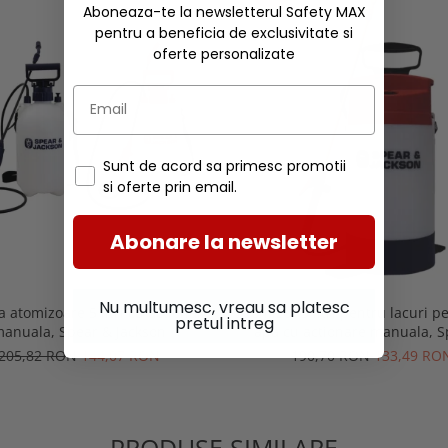
Aboneaza-te la newsletterul Safety MAX
pentru a beneficia de exclusivitate si
oferte personalizate
Sunt de acord sa primesc promotii
si oferte prin email.
Abonare la newsletter
Nu multumesc, vreau sa platesc
 atomizoare 5 litri cu actionare
Atomizor 5 litri pentru lacuri p
pretul intreg
anuala, Spear & Jackson
apa cu actionare manuala, S
Jackson
205,82 RON
144,07 RON
190,70 RON
133,49 RO
PRODUSE SIMILARE