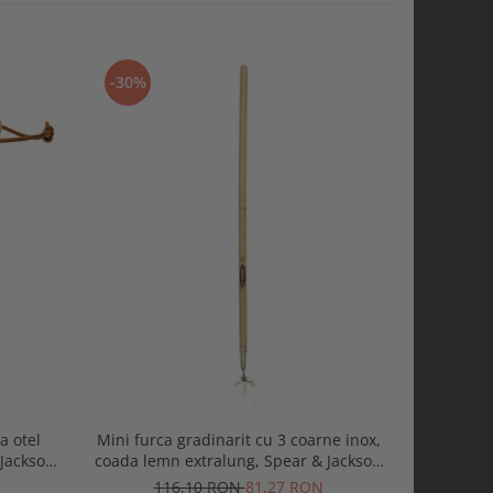
-30%
-30%
a otel
Mini furca gradinarit cu 3 coarne inox,
Mini furc
Jackson
coada lemn extralung, Spear & Jackson
carbon, c
Traditional Stainless
116,10 RON
81,27 RON
3