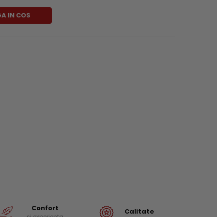
A IN COS
Confort
Calitate
si experienta