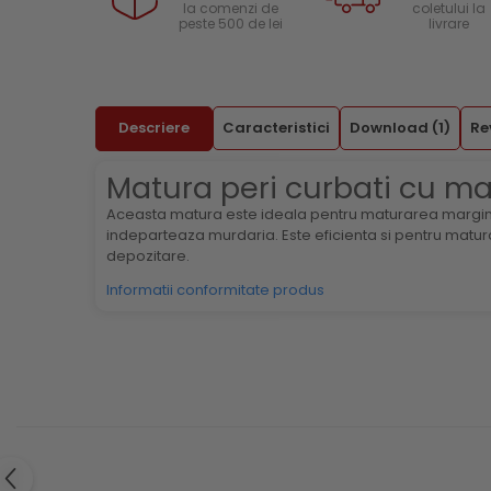
la comenzi de
coletului la
Menghine si prese
peste 500 de lei
livrare
Curele si bretele
Genunchiere
Alte accesorii echipamente
protectie
Descriere
Caracteristici
Download (1)
Re
Genti si trolere
Buzunare externe
Matura peri curbati cu ma
Echipamente specializate
Aceasta matura este ideala pentru maturarea marginilor,
Echipamente muncitori ferma
indeparteaza murdaria. Este eficienta si pentru matur
Echipamente veterinari
depozitare.
Echipamente mulgatori
Informatii conformitate produs
Echipamente trimeri ongloane
Masti protectie
Manusi protectie
Casti si antifoane protectie