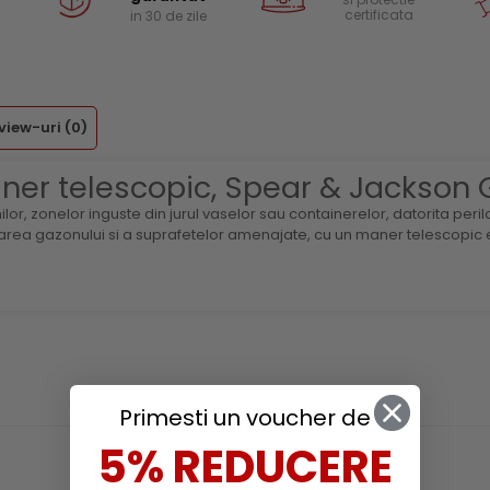
certificata
in 30 de zile
view-uri
(0)
ner telescopic, Spear & Jackson 
 zonelor inguste din jurul vaselor sau containerelor, datorita perilor
area gazonului si a suprafetelor amenajate, cu un maner telescopic e
Primesti un voucher de
RECOMANDARI
5% REDUCERE