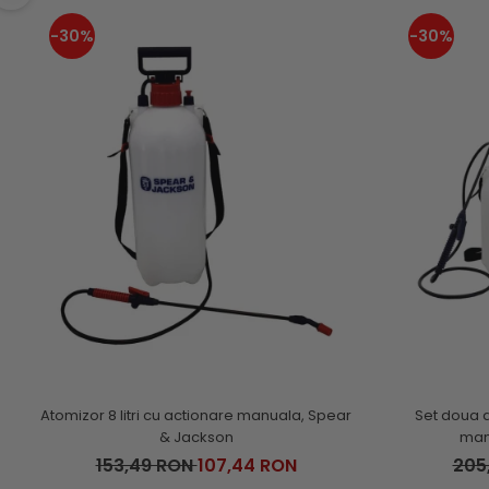
-30%
-30%
Atomizor 8 litri cu actionare manuala, Spear
Set doua a
& Jackson
man
153,49 RON
107,44 RON
205