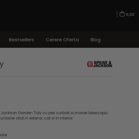
0,00
Bestsellers
Cerere Oferta
Blog
y
Jackson Garden Tidy cu peri curbati si maner telescopic
riei atat in exterior, cat si in interior.
oare