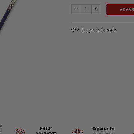
ADAUG
Adauga la Favorite
ea
Retur
Siguranta
i
garantat
si protectie