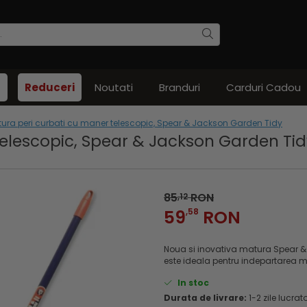
Reduceri
Noutati
Branduri
Carduri Cadou
ura peri curbati cu maner telescopic, Spear & Jackson Garden Tidy
telescopic, Spear & Jackson Garden Tid
85
RON
,12
59
,58
RON
Noua si inovativa matura Spear & 
este ideala pentru indepartarea murda
In stoc
Durata de livrare:
1-2 zile lucrat