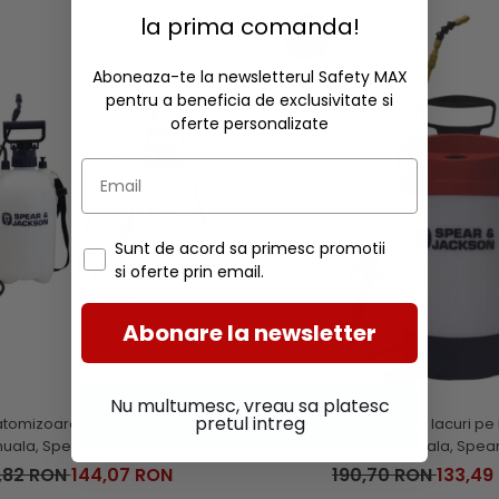
la prima comanda!
-30%
Aboneaza-te la newsletterul Safety MAX
pentru a beneficia de exclusivitate si
oferte personalizate
Sunt de acord sa primesc promotii
si oferte prin email.
Abonare la newsletter
Nu multumesc, vreau sa platesc
pretul intreg
tomizoare 5 litri cu actionare
Atomizor 5 litri pentru lacuri 
uala, Spear & Jackson
cu actionare manuala, Spea
,82 RON
144,07 RON
190,70 RON
133,49