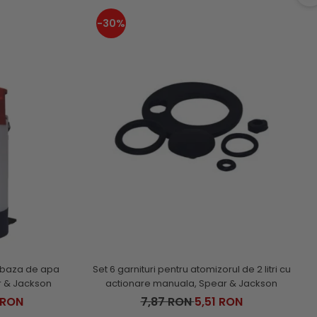
-30%
pe baza de apa
Set 6 garnituri pentru atomizorul de 2 litri cu
r & Jackson
actionare manuala, Spear & Jackson
 RON
7,87 RON
5,51 RON