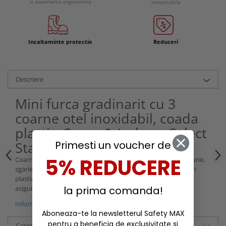
si experienta ergonomica
remarcabila
Incaltaminte protectie
Reduceri
Descriere
Mini furca gradinarit cu 3
coarne otel inoxidabil, coada
plastic, Spear & Jackson Select
Stainless
Primesti un voucher de
5% REDUCERE
Coarnele din otel inoxidabil sunt rezistente la rugina, coroziune,
zgarieturi si substante alcaline din sol. Manerul este facut din
plastic dur acoperit cu un strat antiderapant, iar forma lui
asigura confort utilizatorului.
la prima comanda!
Informatii conformitate produs
Aboneaza-te la newsletterul Safety MAX
pentru a beneficia de exclusivitate si
Caracteristici