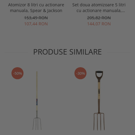
Atomizor 8 litri cu actionare
Set doua atomizoare 5 litri
manuala, Spear & Jackson
cu actionare manuala,
Spear & Jackson
153,49 RON
205,82 RON
107,44 RON
144,07 RON
PRODUSE SIMILARE
-50%
-30%