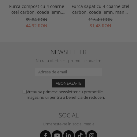
Furca compost cu 4 coarne
Furca sapat cu 4 coarne otel
otel carbon, coada lemn,
carbon, coada lemn, maner
Spear & Jackson Neverbend
D plastic, Spear & Jackson
89,84 RON
116,40 RON
Professional
Elements
44,92 RON
81,48 RON
NEWSLETTER
Nu rata ofertele si promotiile noastre
Vreau sa primesc newsletter cu promotiile
magazinului pentru a beneficia de reduceri.
SOCIAL
Urmareste-ne in social media