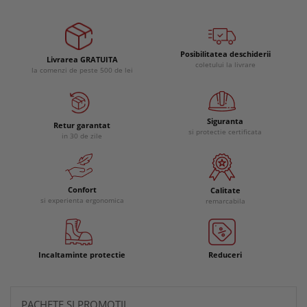
Posibilitatea deschiderii
Livrarea GRATUITA
coletului la livrare
la comenzi de peste 500 de lei
Siguranta
Retur garantat
si protectie certificata
in 30 de zile
Confort
Calitate
si experienta ergonomica
remarcabila
Incaltaminte protectie
Reduceri
PACHETE SI PROMOTII