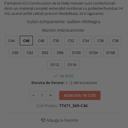
Pantalonii ICU Construction de la Helly Hansen sunt confectionati
Buzunare externe
Menghine si prese
dintr-un material complet extensibil combinat cu poliester/bumbac HI
Echipamente specializate
VIS, avand astfel calitati precum flexibilitate, sil si siguranta.
Echipamente muncitori ferma
Culori echipamente
:
Galben HV/Negru
Echipamente veterinari
Marimi imbracaminte
:
Echipamente mulgatori
C44
C46
C48
C50
C52
C54
C56
C58
Echipamente trimeri ongloane
Masti protectie
C60
C62
D92
D96
D100
D104
D108
Manusi protectie
D112
D116
Casti si antifoane protectie
IN STOC
Durata de livrare:
1 - 2 zile lucratoare
ADAUGA IN COS
Cod Produs:
77471_369-C46
Adauga la Favorite