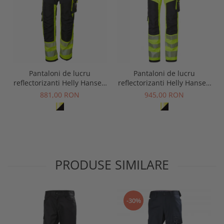
Pantaloni de lucru
Pantaloni de lucru
reflectorizanti Helly Hansen
reflectorizanti Helly Hansen
ICU Construction CL1
ICU Construction CL2
881,00 RON
945,00 RON
PRODUSE SIMILARE
-30%