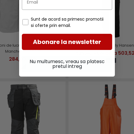
Sunt de acord sa primesc promotii
si oferte prin email.
Abonare la newsletter
oni de lucru scurti Helly Hansen
Salopeta de lucru Helly Hansen
Manchester Shorts
629,40 RON
de la 503,5
284,00 RON
Nu multumesc, vreau sa platesc
pretul intreg