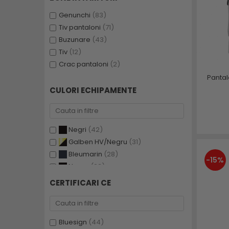
Genunchi
(83)
Tiv pantaloni
(71)
Buzunare
(43)
Tiv
(12)
Crac pantaloni
(2)
Pantal
CULORI ECHIPAMENTE
Negri
(42)
Galben HV/Negru
(31)
Bleumarin
(28)
-15%
Negru
(23)
Portocaliu HV/Negru
(22)
CERTIFICARI CE
Rosu HV/Negru
(13)
Neagra
(7)
Negru/Gri inchis
(6)
Bluesign
(44)
Verde/Verde inchis
(6)