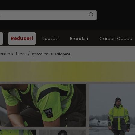
Reduceri
Noutati
Branduri
Carduri Cadou
aminte lucru /
Pantaloni si salopete