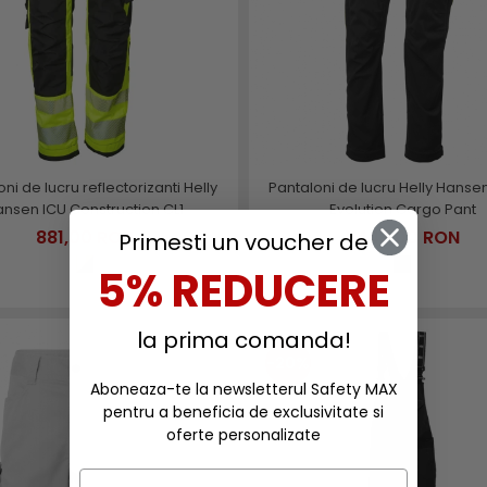
ni de lucru reflectorizanti Helly
Pantaloni de lucru Helly Hanse
nsen ICU Construction CL1
Evolution Cargo Pant
881,00 RON
1.447,00 RON
Primesti un voucher de
5% REDUCERE
la prima comanda!
-20%
Aboneaza-te la newsletterul Safety MAX
pentru a beneficia de exclusivitate si
oferte personalizate