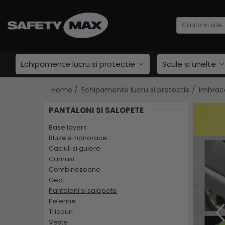
Echipamente lucru si protectie
Scule si unelte
Unelte gradinarit
Echipamente lucru si protectie
Scule si unelte
Atomizoare si stropitori
Cultivatoare
Home /
Echipamente lucru si protectie /
Imbrac
Seturi unelte gradinarit
Plantatoare
PANTALONI SI SALOPETE
Imbracaminte lucru
Foarfeci gradinarit
Base layers
Geci
Accesorii gradinarit
Bluze si hanorace
Camasi
Macete si seceri
Caciuli si gulere
Bluze si hanorace
Camasi
Furci si greble
Tricouri
Combinezoane
Pistoale de udat si aspersoare
Geci
Caciuli si gulere
Sere si paturi
Pantaloni si salopete
Pantaloni si salopete
Unelte constructii
Pelerine
Pelerine
Tricouri
Gletiere
Veste
Veste