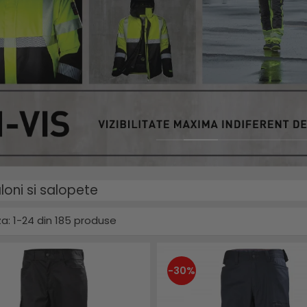
loni si salopete
a:
1-
24
din
185
produse
-30%