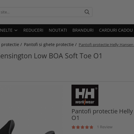
UNELTE
REDUCERI
NOUTATI
BRANDURI
CARDURI CADOU
 protectie /
Pantofi si ghete protectie /
Pantofi protectie Helly Hanse
 Kensington Low BOA Soft Toe O1
Pantofi protectie Hel
O1
1 Review