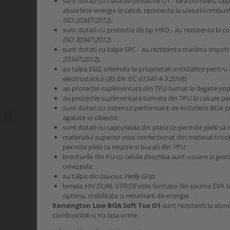
sunt dotati cu clasa de protectie O1 - fara bombeu, talpa
absorbtie energie la calcai, rezistenta la uleiuri/combusti
ISO 20347:2012
);
sunt dotati cu protectia de tip HRO - au rezistenta la co
ISO 20347:2012
);
sunt dotatI cu talpa SRC - au rezistenta maxima impotri
20347:2012
);
au talpa ESD, oferindu-le proprietati antistatice pentru 
electrostatica (
BS EN IEC 61340-4-3:2018)
;
au protectie suplimentara din TPU turnat la degete imp
au protectie suplimentara turnata din TPU la calcaie pen
sunt dotati cu sistemul performant de inchidere BOA pen
agatate in obiecte;
sunt dotati cu captuseala din plasa ce permite pielii sa r
materialul superior este confectionat din material tricot
permite pielii sa respire si bucati din TPU;
branturile din PU cu celula deschisa sunt usoare si ges
umezeala;
au talpa din cauciuc
Helly Grip
;
lamela
HH DUAL-STRIDE
este formata din spuma EVA s
optima, stabilitate si returnare de energie.
Kensington Low BOA Soft Toe O1
sunt rezistenti la alune
combustibili si nu lasa urme.