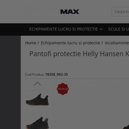
Echipamente lucru si protectie
Scule si unelte
ECHIPAMENTE LUCRU SI PROTECTIE
SCULE SI 
Unelte gradinarit
Atomizoare si stropitori
Home /
Echipamente lucru si protectie /
Incaltaminte
Cultivatoare
Pantofi protectie Helly Hansen
Seturi unelte gradinarit
Plantatoare
Imbracaminte lucru
Foarfeci gradinarit
Geci
Cod Produs:
78358_992-35
Accesorii gradinarit
Camasi
Macete si seceri
Bluze si hanorace
Furci si greble
Tricouri
Pistoale de udat si aspersoare
Caciuli si gulere
Sere si paturi
Pantaloni si salopete
Unelte constructii
Pelerine
Gletiere
Veste