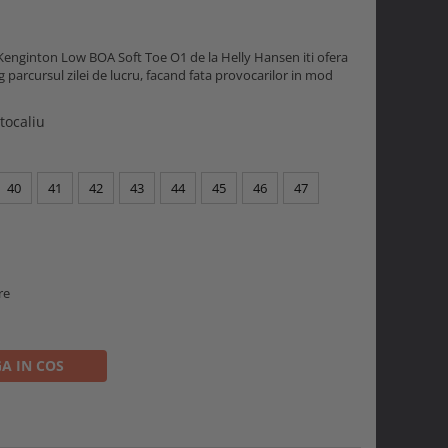
Kenginton Low BOA Soft Toe O1 de la Helly Hansen iti ofera
g parcursul zilei de lucru, facand fata provocarilor in mod
tocaliu
40
41
42
43
44
45
46
47
re
A IN COS