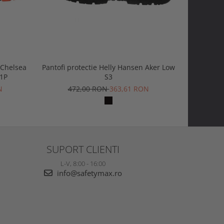
 Chelsea
Pantofi protectie Helly Hansen Aker Low
Ghete pr
S1P
S3
Mid BOA 
N
472,00 RON
363,61 RON
1.2
SUPORT CLIENTI
L-V, 8:00 - 16:00
info@safetymax.ro