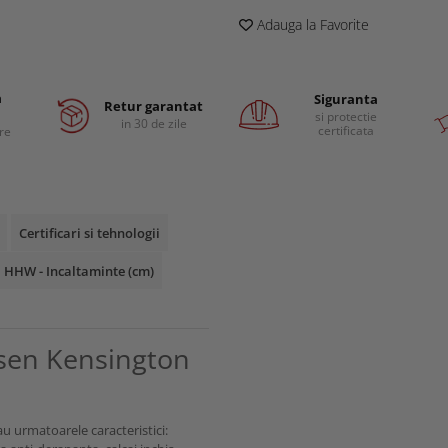
Adauga la Favorite
a
Siguranta
Retur garantat
si protectie
in 30 de zile
certificata
are
Certificari si tehnologii
 HHW - Incaltaminte (cm)
nsen Kensington
u urmatoarele caracteristici: