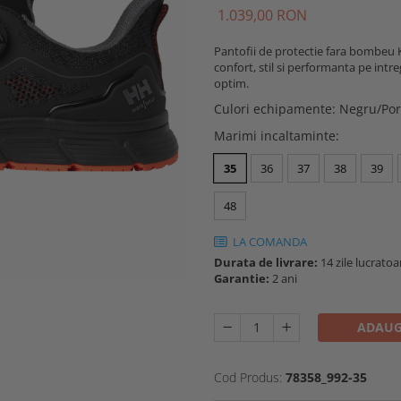
1.039
,00
RON
Pantofii de protectie fara bombeu 
confort, stil si performanta pe intre
optim.
Culori echipamente
:
Negru/Por
Marimi incaltaminte
:
35
36
37
38
39
48
LA COMANDA
Durata de livrare:
14 zile lucratoa
Garantie:
2 ani
ADAUG
Cod Produs:
78358_992-35