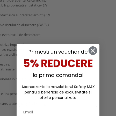
 anti-derapanta, calcai inchis,
bili, proprietati antistatice (
EN
ntactul cu suprafete fierbinti (
EN
va riscului de alunecare (
EN ISO
a evita riscul de descarcare
otriva impactului;
tru rezistenta impotriva uzurii;
Primesti un voucher de
tru a elimina riscul sireturilor
5% REDUCERE
espire;
at rezistent la abraziune, ce
la prima comanda!
tioneaza in mod eficient
Aboneaza-te la newsletterul Safety MAX
pentru a beneficia de exclusivitate si
i eTPU pentru amortizare
oferte personalizate
care, la abraziune, la uleiuri si