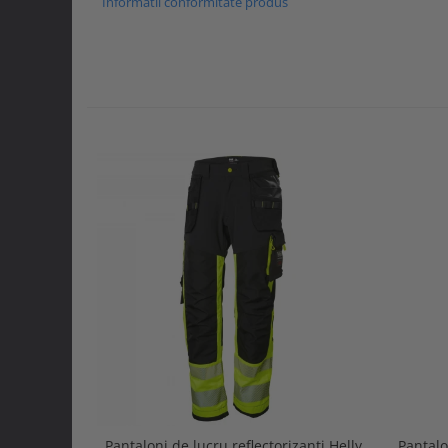
Informatii conformitate produs
Pantaloni de lucru reflectorizanti Helly
Pantalo