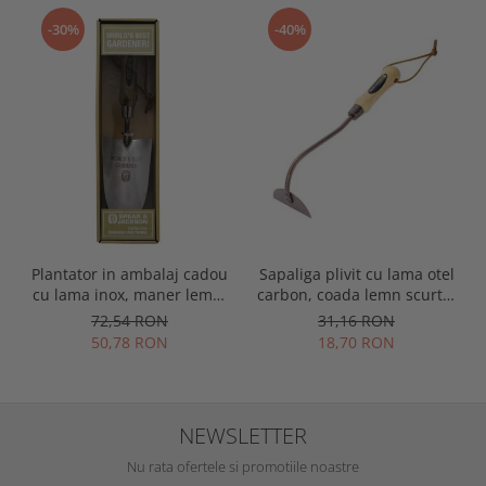
-30%
-40%
Plantator in ambalaj cadou
Sapaliga plivit cu lama otel
cu lama inox, maner lemn,
carbon, coada lemn scurta,
gravat World's Best
Spear & Jackson Elements
72,54 RON
31,16 RON
Gardener, Spear & Jackson
50,78 RON
18,70 RON
NEWSLETTER
Nu rata ofertele si promotiile noastre