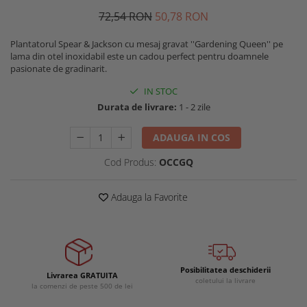
Buzunare externe
Menghine si prese
72
,54
RON
50
,78
RON
Echipamente specializate
Plantatorul Spear & Jackson cu mesaj gravat ''Gardening Queen'' pe
Echipamente muncitori ferma
lama din otel inoxidabil este un cadou perfect pentru doamnele
Echipamente veterinari
pasionate de gradinarit.
Echipamente mulgatori
IN STOC
Echipamente trimeri ongloane
Durata de livrare:
1 - 2 zile
Masti protectie
ADAUGA IN COS
Manusi protectie
Cod Produs:
OCCGQ
Casti si antifoane protectie
Adauga la Favorite
Posibilitatea deschiderii
Livrarea GRATUITA
coletului la livrare
la comenzi de peste 500 de lei