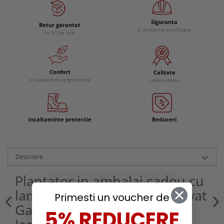
Siguranta
Retur garantat
si protectie certificata
in 30 de zile
Confort
Calitate
si experienta ergonomica
remarcabila
Incaltaminte protectie
Reduceri
Descriere
Plantator in ambalaj cadou cu
lama inox, maner lemn, gravat
Primesti un voucher de
Gardening Queen, Spear &
5% REDUCERE