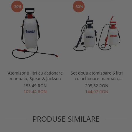
-30%
-30%
Atomizor 8 litri cu actionare
Set doua atomizoare 5 litri
manuala, Spear & Jackson
cu actionare manuala,
Spear & Jackson
153,49 RON
205,82 RON
107,44 RON
144,07 RON
PRODUSE SIMILARE