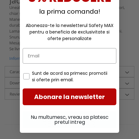
Jackson
Unealta foarte utila pentru plantat si transplantat legume/flori,
la prima comanda!
chiar si in pamant tare.
Manerul este din lemn dur rezistent la intemperii, pentru o
durabilitate mai mare.
Aboneaza-te la newsletterul Safety MAX
Lama robusta din otel inoxidabil este rezistenta la distorsiuni.
pentru a beneficia de exclusivitate si
Snurul din piele pentru agatat permite o depozitare usoara.
oferte personalizate
Mesaj gravat - "Gardening Queen".
Se livreaza in ambalaj cadou.
Informatii conformitate produs
Caracteristici
Sunt de acord sa primesc promotii
si oferte prin email.
Download (1)
Review-uri
(0)
Abonare la newsletter
Nu multumesc, vreau sa platesc
RECOMANDARI
pretul intreg