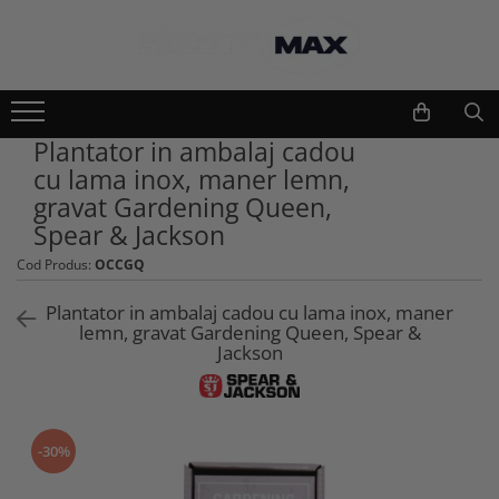
Echipamente lucru si protectie
Scule si unelte
Unelte gradinarit
Imbracaminte lucru
Plantator in ambalaj cadou
Atomizoare si stropitori
Geci
cu lama inox, maner lemn,
Cultivatoare
Camasi
gravat Gardening Queen,
Seturi unelte gradinarit
Bluze si hanorace
Spear & Jackson
Plantatoare
Tricouri
Cod Produs:
OCCGQ
Foarfeci gradinarit
Caciuli si gulere
Accesorii gradinarit
Pantaloni si salopete
Plantator in ambalaj cadou cu lama inox, maner
Macete si seceri
lemn, gravat Gardening Queen, Spear &
Pelerine
Jackson
Furci si greble
Veste
Pistoale de udat si aspersoare
Combinezoane
Sere si paturi
Base layers
Unelte constructii
Incaltaminte protectie
-30%
Gletiere
Pantofi si ghete protectie