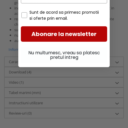
grasime (certificate SR);
incaltare si descaltare usoara datorita pintenului integrat in
Sunt de acord sa primesc promotii
acest scop;
si oferte prin email.
rezistente la grasimi, gunoi de grajd si numeroase subtante
chimice;
sunt usor de curatat si dezinfectat;
Abonare la newsletter
nu contin PVC;
au dentificare RFID.
Informatii conformitate produs
Nu multumesc, vreau sa platesc
pretul intreg
Caracteristici
Download (4)
Video
(1)
Tabel marimi (mm)
Instructiuni utilizare
Review-uri
(0)