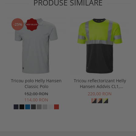
PRODUSE SIMILARE
-25%
Tricou polo Helly Hansen
Tricou reflectorizant Helly
Classic Polo
Hansen Addvis CL1,
galben/negru abanos, XS
152,00 RON
220,00 RON
114,00 RON