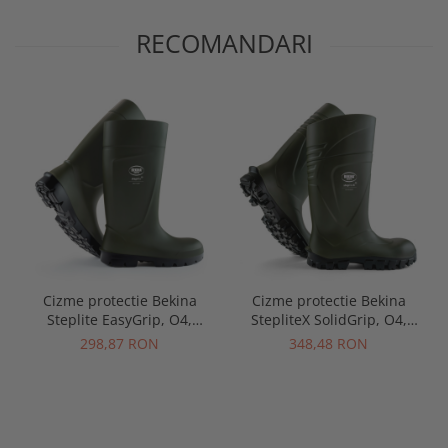
RECOMANDARI
Cizme protectie Bekina
Cizme protectie Bekina
Steplite EasyGrip, O4,
StepliteX SolidGrip, O4,
verde/negru
verde/negru
298,87 RON
348,48 RON