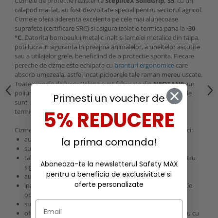
Cizmele de protectie rezistente
StepliteX SolidGrip, S5
, cu un
calapod mai lat, au fost dezvoltate special pentru sectorul agricol.
Cizmele ofera aderenta excelenta pe cele mai alunecoase
suprafete (certificare SRC) si asigura izolatie termica pana la
-30
°C
. Datorita bombeului metalic inalt si lamelei metalice din talpa,
poti lucra in siguranta in preajma animalelor, a uneltelor ascutite
sau a utilajelor grele, beneficiind de o protectie sporita. Fiecare
pereche de cizme este echipata cu
branturi ergonomice
care
absorb umezeala, astfel incat picioarele tale raman mereu uscate.
Toate cizmele de lucru Bekina sunt fabricate din
NEOTANE
, un
poliuretan de inalta calitate. Datorita acestui material, cizmele
Primesti un voucher de
sunt usoare, flexibile si rezistente, ofera o excelenta izolare
5% REDUCERE
termica si au o durata de viata indelungata.
Cizmele
StepliteX SolidGrip, S5
au urmatoarele caracteristici:
au proprietati antistatice;
la prima comanda!
sunt rezistente la taiere;
talpa este prevazuta cu zona de sprijin pentru scara, pentru
Aboneaza-te la newsletterul Safety MAX
siguranta sporita;
pentru a beneficia de exclusivitate si
au calapodul mai lat;
oferte personalizate
inaltimea bombeului metalic este ridicata pentru protectie
optima;
sunt dotate cu lamela antiperforatie metalica;
ofera aderenta excelenta, chiar si pe suprafete umede sau cu