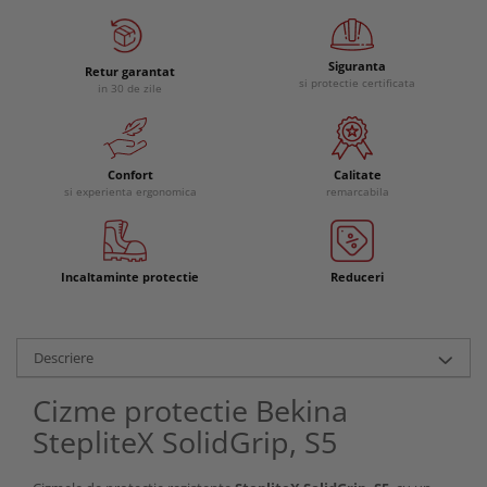
Siguranta
Retur garantat
si protectie certificata
in 30 de zile
Confort
Calitate
si experienta ergonomica
remarcabila
Incaltaminte protectie
Reduceri
Descriere
Cizme protectie Bekina
StepliteX SolidGrip, S5