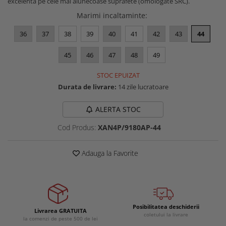
excelenta pe cele mai alunecoase suprafete (omologate SRC).
Buzunare externe
Menghine si prese
Marimi incaltaminte
:
Echipamente specializate
36
37
38
39
40
41
42
43
44
Echipamente muncitori ferma
Echipamente veterinari
45
46
47
48
49
Echipamente mulgatori
STOC EPUIZAT
Echipamente trimeri ongloane
Durata de livrare:
14 zile lucratoare
Masti protectie
Manusi protectie
ALERTA STOC
Casti si antifoane protectie
Cod Produs:
XAN4P/9180AP-44
Adauga la Favorite
Posibilitatea deschiderii
Livrarea GRATUITA
coletului la livrare
la comenzi de peste 500 de lei