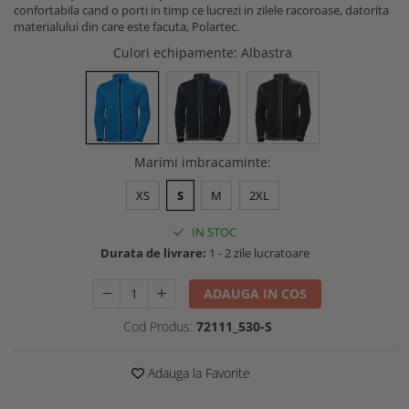
confortabila cand o porti in timp ce lucrezi in zilele racoroase, datorita
Buzunare externe
Menghine si prese
materialului din care este facuta, Polartec.
Echipamente specializate
Culori echipamente
: Albastra
Echipamente muncitori ferma
Echipamente veterinari
Echipamente mulgatori
Echipamente trimeri ongloane
Masti protectie
Marimi imbracaminte
:
Manusi protectie
XS
S
M
2XL
Casti si antifoane protectie
IN STOC
Durata de livrare:
1 - 2 zile lucratoare
ADAUGA IN COS
Cod Produs:
72111_530-S
Adauga la Favorite