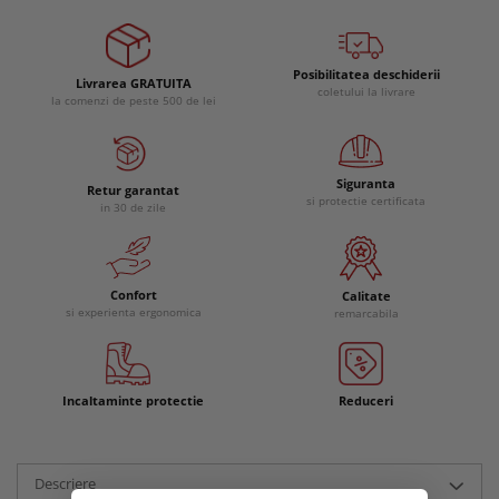
Posibilitatea deschiderii
Livrarea GRATUITA
coletului la livrare
la comenzi de peste 500 de lei
Siguranta
Retur garantat
si protectie certificata
in 30 de zile
Confort
Calitate
si experienta ergonomica
remarcabila
Incaltaminte protectie
Reduceri
Descriere