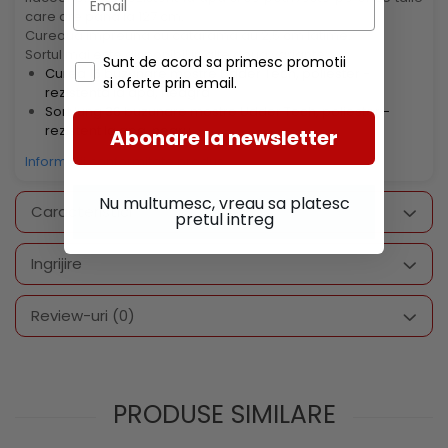
care are pana la 127 cm.
Cureaua impreuna cu catarama au 2,5 cm latime.
Sortul mai este disponibil in alte doua variante:
Sunt de acord sa primesc promotii
Curea 16 buzunare mostre Udder Tech, poliester -
si oferte prin email.
rezistenta la apa, neagra
Sort lung 36 buzunare mostre Udder Tech, poliester -
rezistent la apa, negru
Abonare la newsletter
Informatii conformitate produs
Nu multumesc, vreau sa platesc
Caracteristici
pretul intreg
Ingrijire
Review-uri
(0)
PRODUSE SIMILARE