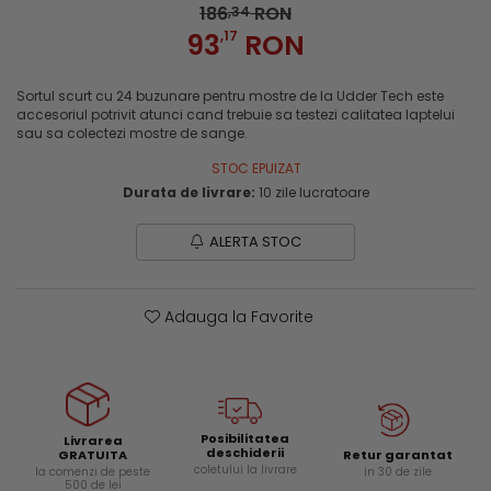
Genti si trolere
186
RON
,34
Menghine si prese
93
,17
RON
Buzunare externe
Echipamente specializate
Sortul scurt cu 24 buzunare pentru mostre de la Udder Tech este
Echipamente muncitori ferma
accesoriul potrivit atunci cand trebuie sa testezi calitatea laptelui
Echipamente veterinari
sau sa colectezi mostre de sange.
Echipamente mulgatori
STOC EPUIZAT
Echipamente trimeri ongloane
Durata de livrare:
10 zile lucratoare
Masti protectie
ALERTA STOC
Manusi protectie
Casti si antifoane protectie
Adauga la Favorite
Posibilitatea
Livrarea
deschiderii
Retur garantat
GRATUITA
coletului la livrare
in 30 de zile
la comenzi de peste
500 de lei