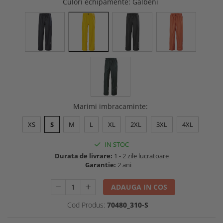
Culori echipamente
: Galbeni
Buzunare externe
Menghine si prese
Echipamente specializate
Echipamente muncitori ferma
Echipamente veterinari
Echipamente mulgatori
Echipamente trimeri ongloane
Masti protectie
Manusi protectie
Marimi imbracaminte
:
Casti si antifoane protectie
XS
S
M
L
XL
2XL
3XL
4XL
IN STOC
Durata de livrare:
1 - 2 zile lucratoare
Garantie:
2 ani
ADAUGA IN COS
Cod Produs:
70480_310-S