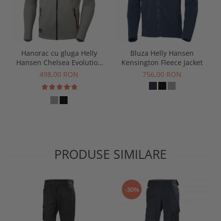
Hanorac cu gluga Helly
Bluza Helly Hansen
Hansen Chelsea Evolution
Kensington Fleece Jacket
Zip Hoodie
498,00 RON
756,00 RON
PRODUSE SIMILARE
-30%