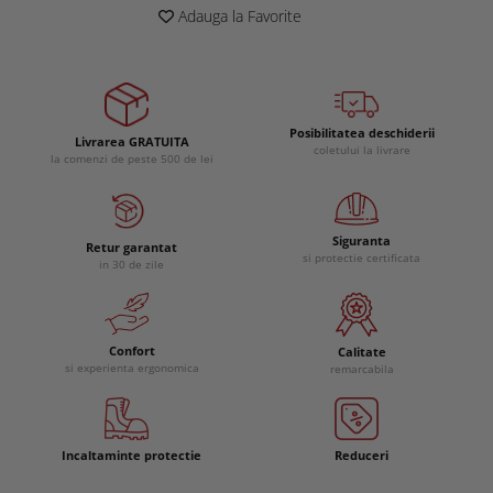
Adauga la Favorite
Posibilitatea deschiderii
Livrarea GRATUITA
coletului la livrare
la comenzi de peste 500 de lei
Siguranta
Retur garantat
si protectie certificata
in 30 de zile
Confort
Calitate
si experienta ergonomica
remarcabila
Incaltaminte protectie
Reduceri