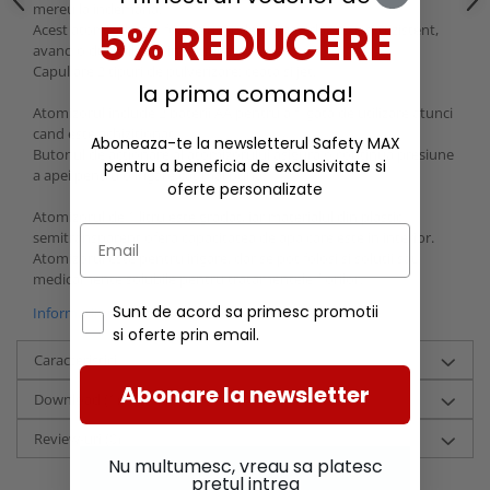
mereu la indemana.
5% REDUCERE
Acest atomizor este foarte usor de utilizat, dar este si rezistent,
avand o durabilitate indelungata.
Capul are 2 tipuri de pulverizare: ceata si jet.
la prima comanda!
Atomizorul include 2 baterii AA pentru a fi gata de utilizare atunci
cand este achizitionat.
Aboneaza-te la newsletterul Safety MAX
Butonul de actionare al atomizorului asigura o continua presiune
pentru a beneficia de exclusivitate si
a apei pentru o irigare cat mai buna.
oferte personalizate
Atomizorul de 1 litru este gradat, iar materialul din plastic
semitransparent ofera capacitatea de apa care este in interior.
Atomizorul este pentru irigare, dar se pot folosi si solutii sau
medicamente solubile pentru tratamentele florilor.
Sunt de acord sa primesc promotii
Informatii conformitate produs
si oferte prin email.
Caracteristici
Abonare la newsletter
Download (1)
Review-uri
(0)
Nu multumesc, vreau sa platesc
pretul intreg