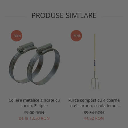
PRODUSE SIMILARE
-30%
-50%
Coliere metalice zincate cu
Furca compost cu 4 coarne
surub, Eclipse
otel carbon, coada lemn,
Spear & Jackson Neverbend
19,00 RON
89,84 RON
Professional
de la 13,30 RON
44,92 RON