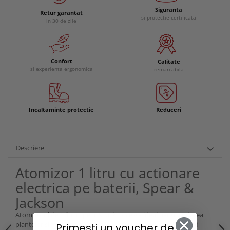
Siguranta
Retur garantat
si protectie certificata
in 30 de zile
Confort
Calitate
si experienta ergonomica
remarcabila
Incaltaminte protectie
Reduceri
Descriere
Atomizor 1 litru cu actionare
electrica pe baterii, Spear &
Jackson
Atomizorul de 1 litru Spear & Jackson este ideal pentru udarea
plantelor si florilor din ghivece, borduri sau din gradina, fiind
Primesti un voucher de