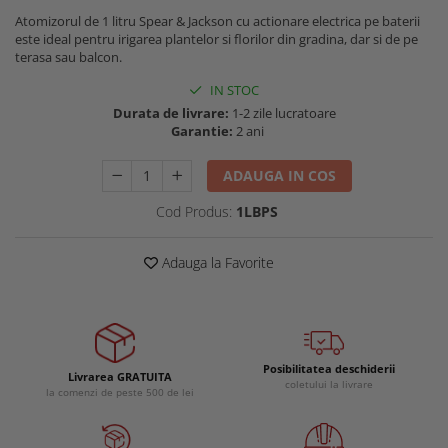
Buzunare externe
Menghine si prese
Atomizorul de 1 litru Spear & Jackson cu actionare electrica pe baterii
este ideal pentru irigarea plantelor si florilor din gradina, dar si de pe
Echipamente specializate
terasa sau balcon.
Echipamente muncitori ferma
IN STOC
Echipamente veterinari
Durata de livrare:
1-2 zile lucratoare
Echipamente mulgatori
Garantie:
2 ani
Echipamente trimeri ongloane
ADAUGA IN COS
Masti protectie
Manusi protectie
Cod Produs:
1LBPS
Casti si antifoane protectie
Adauga la Favorite
Posibilitatea deschiderii
Livrarea GRATUITA
coletului la livrare
la comenzi de peste 500 de lei