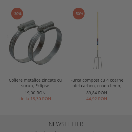
-30%
-50%
Coliere metalice zincate cu
Furca compost cu 4 coarne
surub, Eclipse
otel carbon, coada lemn,
Spear & Jackson Neverbend
19,00 RON
89,84 RON
Professional
de la 13,30 RON
44,92 RON
NEWSLETTER