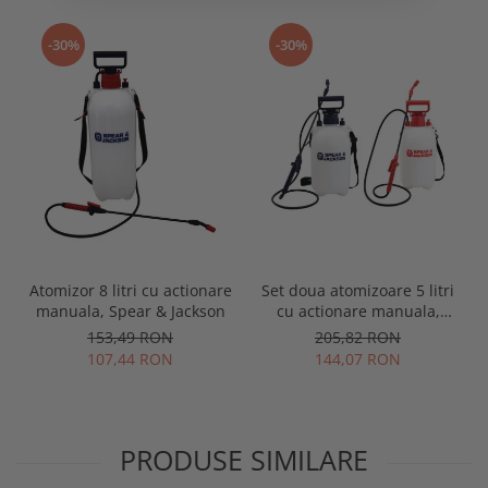
-30%
-30%
Atomizor 8 litri cu actionare
Set doua atomizoare 5 litri
manuala, Spear & Jackson
cu actionare manuala,
Spear & Jackson
153,49 RON
205,82 RON
107,44 RON
144,07 RON
PRODUSE SIMILARE