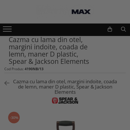
Echipamente lucru si protectie
Scule si unelte
Unelte gradinarit
Imbracaminte lucru
Cazma cu lama din otel,
Atomizoare si stropitori
Geci
margini indoite, coada de
Cultivatoare
Camasi
lemn, maner D plastic,
Seturi unelte gradinarit
Bluze si hanorace
Spear & Jackson Elements
Plantatoare
Tricouri
Cod Produs:
4190NB/13
Foarfeci gradinarit
Caciuli si gulere
Accesorii gradinarit
Pantaloni si salopete
Cazma cu lama din otel, margini indoite, coada
Macete si seceri
de lemn, maner D plastic, Spear & Jackson
Pelerine
Elements
Furci si greble
Veste
Pistoale de udat si aspersoare
Combinezoane
Sere si paturi
Base layers
Unelte constructii
Incaltaminte protectie
-30%
Gletiere
Pantofi si ghete protectie