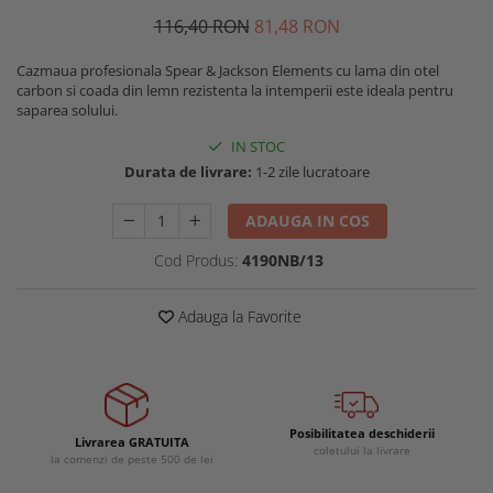
Buzunare externe
Menghine si prese
116
,40
RON
81
,48
RON
Echipamente specializate
Cazmaua profesionala Spear & Jackson Elements cu lama din otel
Echipamente muncitori ferma
carbon si coada din lemn rezistenta la intemperii este ideala pentru
Echipamente veterinari
saparea solului.
Echipamente mulgatori
IN STOC
Echipamente trimeri ongloane
Durata de livrare:
1-2 zile lucratoare
Masti protectie
ADAUGA IN COS
Manusi protectie
Cod Produs:
4190NB/13
Casti si antifoane protectie
Adauga la Favorite
Posibilitatea deschiderii
Livrarea GRATUITA
coletului la livrare
la comenzi de peste 500 de lei