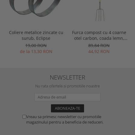
Coliere metalice zincate cu
Furca compost cu 4 coarne
surub, Eclipse
otel carbon, coada lemn,
Spear & Jackson Neverbend
19,00 RON
89,84 RON
Professional
de la 13,30 RON
44,92 RON
NEWSLETTER
Nu rata ofertele si promotiile noastre
Vreau sa primesc newsletter cu promotiile
magazinului pentru a beneficia de reduceri.