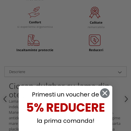
Confort
Calitate
si experienta ergonomica
remarcabila
Incaltaminte protectie
Reduceri
Descriere
Ciocan dulgher cu lama din
otel, Spear & Jackson
Primesti un voucher de
Lama din otel carbon este tratata termic pentru rezistenta
5% REDUCERE
indelungata la coroziune, rugina si are durabilitate marita.
Manerul este din plastic rezistent acoperit cu un strat moale,
antiderapant pentru confortul utilizatorului. Lama are o lungime
la prima comanda!
mare si este subtire pentru a patrunde cu usurinta si a indeparta
placile de pe acoperis, iar varful tip carlig permite manevrarea