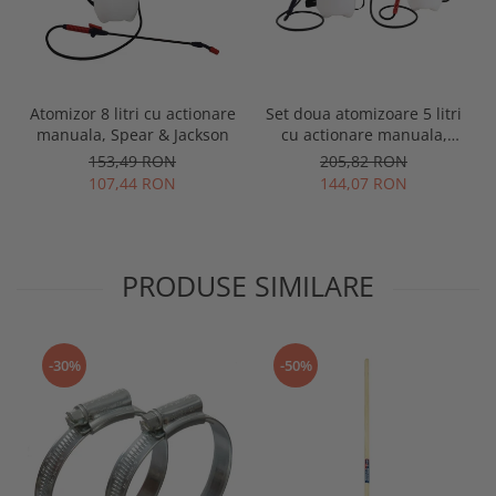
Atomizor 8 litri cu actionare
Set doua atomizoare 5 litri
manuala, Spear & Jackson
cu actionare manuala,
Spear & Jackson
153,49 RON
205,82 RON
107,44 RON
144,07 RON
PRODUSE SIMILARE
-30%
-50%