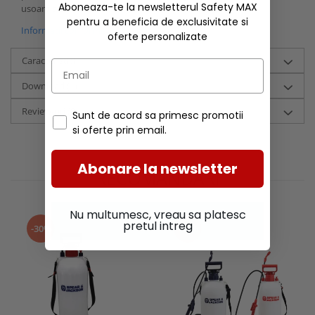
Aboneaza-te la newsletterul Safety MAX
usoara a ciocanului.
pentru a beneficia de exclusivitate si
Informatii conformitate produs
oferte personalizate
Caracteristici
Download (1)
Review-uri
(0)
Sunt de acord sa primesc promotii
si oferte prin email.
Abonare la newsletter
RECOMANDARI
Nu multumesc, vreau sa platesc
pretul intreg
-30%
-30%