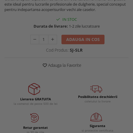
este ideal pentru lucrarile profesionale de dulgherie, special conceput
Buzunare externe
Menghine si prese
pentru indepartarea acoperisurilor vechi ale caselor.
Echipamente specializate
IN STOC
Echipamente muncitori ferma
Durata de livrare:
1-2 zile lucratoare
Echipamente veterinari
Echipamente mulgatori
ADAUGA IN COS
Echipamente trimeri ongloane
Cod Produs:
SJ-SLR
Masti protectie
Manusi protectie
Adauga la Favorite
Casti si antifoane protectie
Posibilitatea deschiderii
Livrarea GRATUITA
coletului la livrare
la comenzi de peste 500 de lei
Siguranta
Retur garantat
si protectie certificata
in 30 de zile