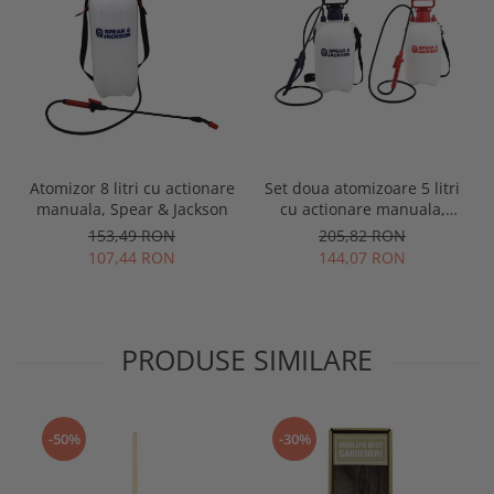
Atomizor 8 litri cu actionare
Set doua atomizoare 5 litri
manuala, Spear & Jackson
cu actionare manuala,
Spear & Jackson
153,49 RON
205,82 RON
107,44 RON
144,07 RON
PRODUSE SIMILARE
-50%
-30%