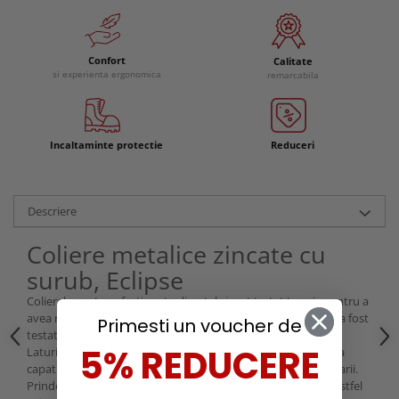
Confort
Calitate
si experienta ergonomica
remarcabila
Incaltaminte protectie
Reduceri
Descriere
Coliere metalice zincate cu
surub, Eclipse
Colierele sunt confectionate din otel zincat tratat termic pentru a
avea rezistenta medie la coroziune. Rezistenta la coroziune a fost
Primesti un voucher de
testata folosind pulverizare cu sare > 144 ore.
5% REDUCERE
Laturile colierelor sunt zimtate pentru o acoperire perfecta a
capatului de furtun si pentru flexibilitate in momentul ajustarii.
Prinderea si strangerea colierelor se fac folosind un surub, astfel