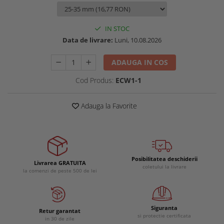
Buzunare externe
Menghine si prese
Echipamente specializate
IN STOC
Echipamente muncitori ferma
Data de livrare:
Luni, 10.08.2026
Echipamente veterinari
ADAUGA IN COS
Echipamente mulgatori
Echipamente trimeri ongloane
Cod Produs:
ECW1-1
Masti protectie
Manusi protectie
Adauga la Favorite
Casti si antifoane protectie
Posibilitatea deschiderii
Livrarea GRATUITA
coletului la livrare
la comenzi de peste 500 de lei
Siguranta
Retur garantat
si protectie certificata
in 30 de zile