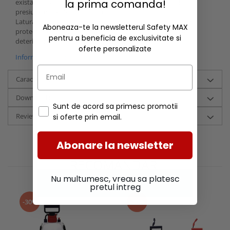
la prima comanda!
exista siguranta ca nu se va desface cu usurinta, chiar la o
presiune mare de apa in furtun.
Latura interioara a colierelor este neteda pentru a optimiza
Aboneaza-te la newsletterul Safety MAX
protectia furtunelor, in special a celor mai moi, impotriva
pentru a beneficia de exclusivitate si
deteriorarii in timpul instalarii.
oferte personalizate
Informatii conformitate produs
Caracteristici
Download (1)
Sunt de acord sa primesc promotii
Review-uri
(0)
si oferte prin email.
Abonare la newsletter
RECOMANDARI
Nu multumesc, vreau sa platesc
pretul intreg
-30%
-30%