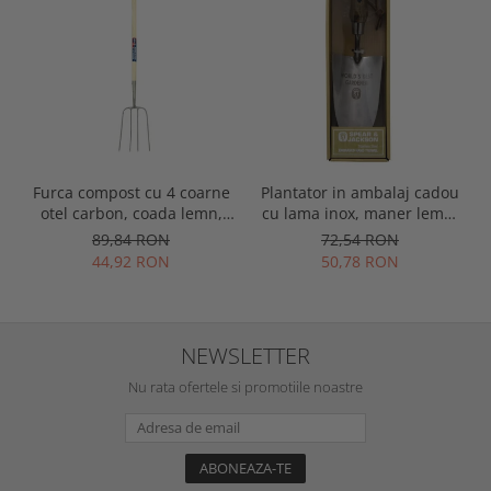
Furca compost cu 4 coarne
Plantator in ambalaj cadou
otel carbon, coada lemn,
cu lama inox, maner lemn,
Spear & Jackson Neverbend
gravat World's Best
89,84 RON
72,54 RON
Professional
Gardener, Spear & Jackson
44,92 RON
50,78 RON
NEWSLETTER
Nu rata ofertele si promotiile noastre