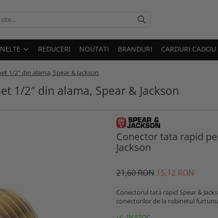
UNELTE
REDUCERI
NOUTATI
BRANDURI
CARDURI CADOU
et 1/2″ din alama, Spear & Jackson
net 1/2″ din alama, Spear & Jackson
Conector tata rapid pe
Jackson
21
,60
RON
15
,12
RON
Conectorul tata rapid Spear & Jackso
conectorilor de la robinetul furtunu
IN STOC