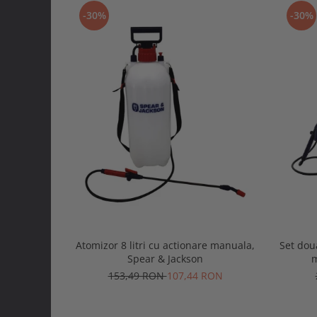
-30%
-30%
Atomizor 8 litri cu actionare manuala,
Set doua
Spear & Jackson
m
153,49 RON
107,44 RON