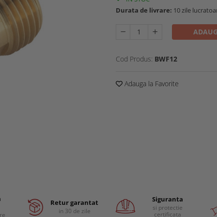
Durata de livrare:
10 zile lucratoa
ADAUG
Cod Produs:
BWF12
Adauga la Favorite
a
Siguranta
Retur garantat
si protectie
in 30 de zile
certificata
are