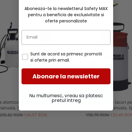
-30%
Aboneaza-te la newsletterul Safety MAX
pentru a beneficia de exclusivitate si
oferte personalizate
Sunt de acord sa primesc promotii
si oferte prin email.
Abonare la newsletter
Nu multumesc, vreau sa platesc
pretul intreg
 atomizoare 5 litri cu actionare
Atomizor 5 litri pentru lacuri p
anuala, Spear & Jackson
apa cu actionare manuala, S
Jackson
205,82 RON
144,07 RON
190,70 RON
133,49 RO