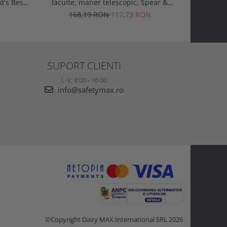
d's Best
lacuite, maner telescopic, Spear &
otel carb
on
Jackson Razorsharp Steel
Sp
168,19 RON
117,73 RON
1
SUPORT CLIENTI
L-V, 8:00 - 16:00
info@safetymax.ro
©Copyright Dairy MAX International SRL 2026