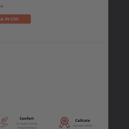
re
A IN COS
Confort
Calitate
si experienta
remarcabila
ergonomica