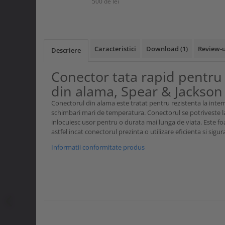
500 de lei
Curele si bretele
Menghine si prese
Genunchiere
Alte accesorii echipamente
protectie
Caracteristici
Download (1)
Review-
Descriere
Genti si trolere
Buzunare externe
Conector tata rapid pentru 
Echipamente specializate
din alama, Spear & Jackson
Echipamente muncitori ferma
Conectorul din alama este tratat pentru rezistenta la intemp
Echipamente veterinari
schimbari mari de temperatura. Conectorul se potriveste la 
Echipamente mulgatori
inlocuiesc usor pentru o durata mai lunga de viata. Este foa
astfel incat conectorul prezinta o utilizare eficienta si sigur
Echipamente trimeri ongloane
Masti protectie
Informatii conformitate produs
Manusi protectie
Casti si antifoane protectie