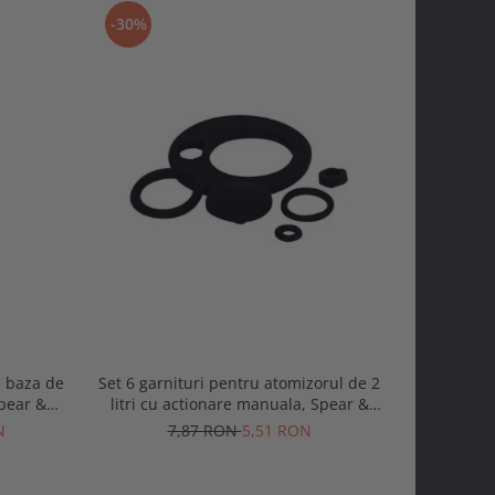
-30%
-30%
e baza de
Set 6 garnituri pentru atomizorul de 2
Set 11 gar
pear &
litri cu actionare manuala, Spear &
5 si 8 litr
Jackson
N
7,87 RON
5,51 RON