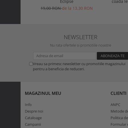
Eclipse
coada l
19,00 RON
de la 13,30 RON
NEWSLETTER
Nu rata ofertele si promotiile noastre
Vreau sa primesc newsletter cu promotiile magazinului
pentru a beneficia de reduceri.
MAGAZINUL MEU
CLIENTI
Info
ANPC
Despre noi
Metode de
Cataloage
Politica d
Campanii
Formular d