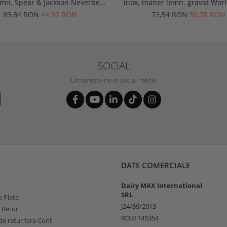
emn, Spear & Jackson Neverbend
inox, maner lemn, gravat Worl
Professional
Gardener, Spear & Jacks
89,84 RON
44,92 RON
72,54 RON
50,78 RON
SOCIAL
Urmareste-ne in social media
DATE COMERCIALE
Dairy MAX International
SRL
 Plata
J24/89/2013
e Retur
RO31145354
e retur fara Cont