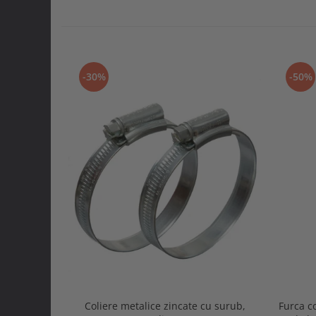
-30%
-50%
Coliere metalice zincate cu surub,
Furca c