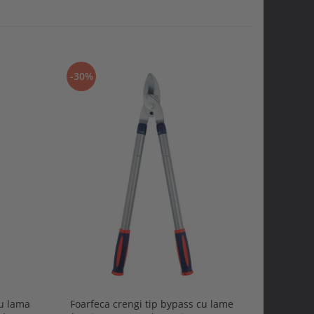
-30%
-30%
cu lama
Foarfeca crengi tip bypass cu lame
Gletiera 