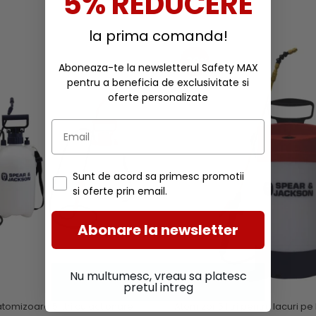
5% REDUCERE
la prima comanda!
-30%
Aboneaza-te la newsletterul Safety MAX
pentru a beneficia de exclusivitate si
oferte personalizate
Sunt de acord sa primesc promotii
si oferte prin email.
Abonare la newsletter
Nu multumesc, vreau sa platesc
pretul intreg
tomizoare 5 litri cu actionare
Atomizor 5 litri pentru lacuri 