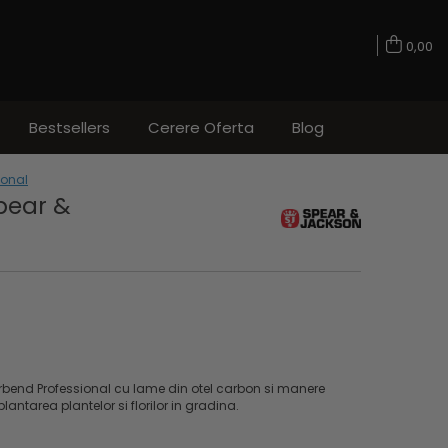
0,00
Bestsellers
Cerere Oferta
Blog
ional
Spear &
rbend Professional cu lame din otel carbon si manere
plantarea plantelor si florilor in gradina.