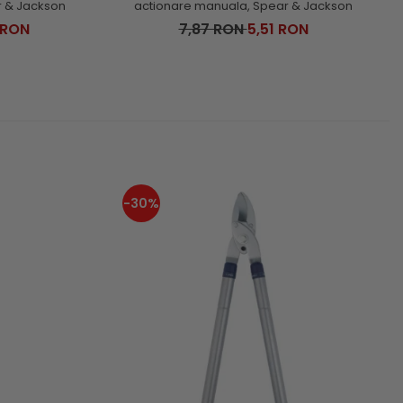
r & Jackson
actionare manuala, Spear & Jackson
 RON
7,87 RON
5,51 RON
-30%