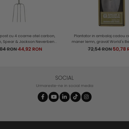
ost cu 4 coarne otel carbon,
Plantator in ambalaj cadou c
, Spear & Jackson Neverbend
maner lemn, gravat World's Be
Professional
Spear & Jackson
,84 RON
44,92 RON
72,54 RON
50,78 
SOCIAL
Urmareste-ne in social media