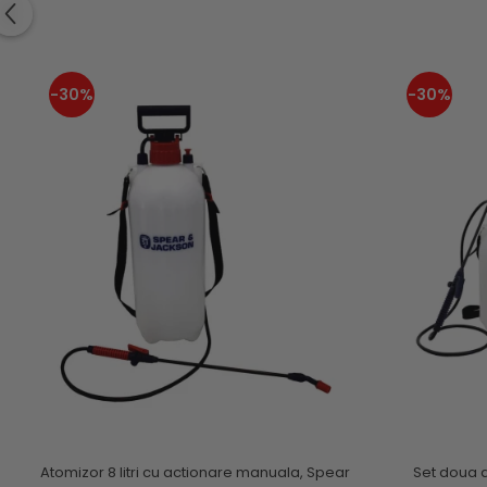
-30%
-30%
Atomizor 8 litri cu actionare manuala, Spear
Set doua a