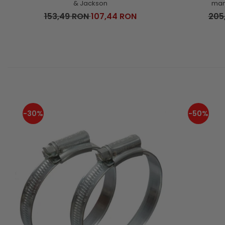
& Jackson
man
153,49 RON
107,44 RON
205
-30%
-50%