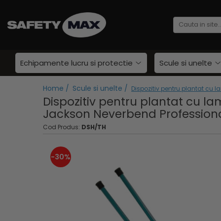
Echipamente lucru si protectie
Scule si unelte
Unelte gradinarit
Echipamente lucru si protectie
Scule si unelte
Atomizoare si stropitori
Cultivatoare
Home /
Scule si unelte /
Dispozitiv pentru plantat cu 
Seturi unelte gradinarit
Dispozitiv pentru plantat cu l
Plantatoare
Jackson Neverbend Profession
Imbracaminte lucru
Foarfeci gradinarit
Geci
Cod Produs:
DSH/TH
Accesorii gradinarit
Camasi
Macete si seceri
Bluze si hanorace
-30%
Furci si greble
Tricouri
Pistoale de udat si aspersoare
Caciuli si gulere
Sere si paturi
Pantaloni si salopete
Unelte constructii
Pelerine
Gletiere
Veste