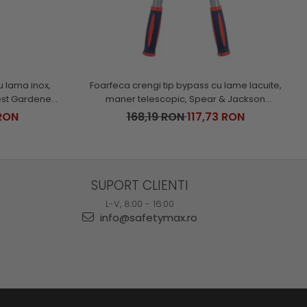
u lama inox,
Foarfeca crengi tip bypass cu lame lacuite,
st Gardener,
maner telescopic, Spear & Jackson
Razorsharp Steel
RON
168,19 RON
117,73 RON
SUPORT CLIENTI
L-V, 8:00 - 16:00
info@safetymax.ro