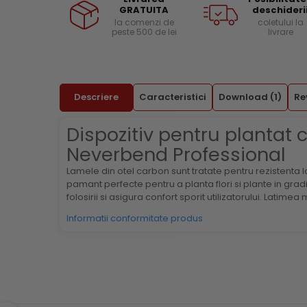
GRATUITA
deschideri
Menghine si prese
Curele si bretele
la comenzi de
coletului la
peste 500 de lei
livrare
Genunchiere
Alte accesorii echipamente
protectie
Genti si trolere
Descriere
Caracteristici
Download (1)
Re
Buzunare externe
Echipamente specializate
Dispozitiv pentru plantat
Echipamente muncitori ferma
Neverbend Professional
Echipamente veterinari
Lamele din otel carbon sunt tratate pentru rezistenta la
Echipamente mulgatori
pamant perfecte pentru a planta flori si plante in gra
Echipamente trimeri ongloane
folosirii si asigura confort sporit utilizatorului. Lat
Masti protectie
Informatii conformitate produs
Manusi protectie
Casti si antifoane protectie