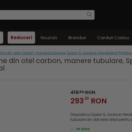
Reduceri
Noutati
Branduri
Carduri Cadou
lame din otel carbon, manere tubulare, Spear & Jackson Neverbend Profess
ame din otel carbon, manere tubulare, 
al
418
RON
,90
293
,23
RON
Dispozitivul Spear & Jackson Neve
tubulare din otel este ideal pentru 
In stoc