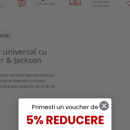
si protectie
in 30 de zile
certificata
are
uri
(0)
 universal cu
ar & Jackson
uce vibratiile datorita duritatii
otectie degetelor in timpul
5 de grade respectiv cel de 90 de
Primesti un voucher de
5% REDUCERE