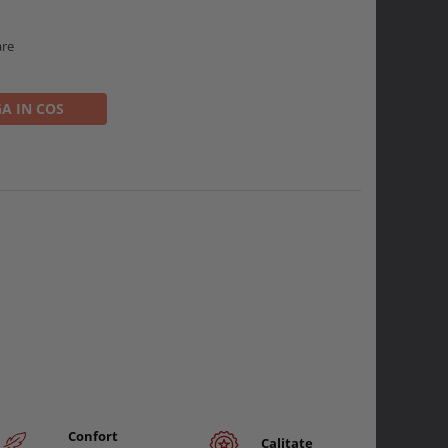
are
A IN COS
Confort
Calitate