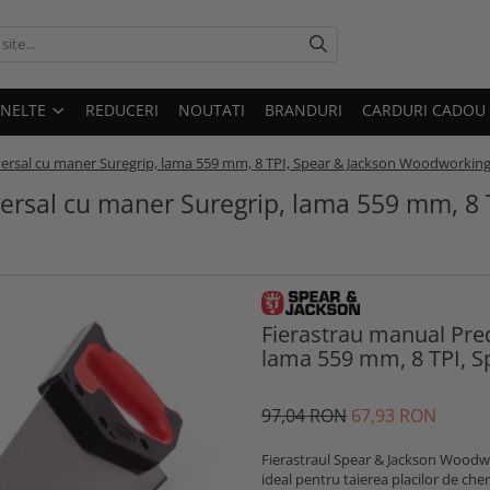
UNELTE
REDUCERI
NOUTATI
BRANDURI
CARDURI CADOU
versal cu maner Suregrip, lama 559 mm, 8 TPI, Spear & Jackson Woodworkin
ersal cu maner Suregrip, lama 559 mm, 8 
Fierastrau manual Pre
lama 559 mm, 8 TPI, 
97
,04
RON
67
,93
RON
Fierastraul Spear & Jackson Woodw
ideal pentru taierea placilor de che