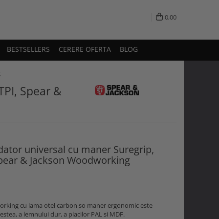
0,00
BESTSELLERS
CERERE OFERTA
BLOG
g
TPI, Spear &
dator universal cu maner Suregrip,
Spear & Jackson Woodworking
orking cu lama otel carbon so maner ergonomic este
restea, a lemnului dur, a placilor PAL si MDF.