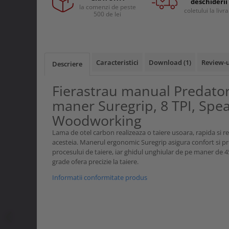
deschiderii
Curele si bretele
la comenzi de peste
Menghine si prese
coletului la livr
500 de lei
Genunchiere
Alte accesorii echipamente
protectie
Genti si trolere
Caracteristici
Download (1)
Review-
Descriere
Buzunare externe
Echipamente specializate
Fierastrau manual Predator
Echipamente muncitori ferma
maner Suregrip, 8 TPI, Spe
Echipamente veterinari
Woodworking
Echipamente mulgatori
Lama de otel carbon realizeaza o taiere usoara, rapida si red
Echipamente trimeri ongloane
acesteia. Manerul ergonomic Suregrip asigura confort si pr
Masti protectie
procesului de taiere, iar ghidul unghiular de pe maner de 4
grade ofera precizie la taiere.
Manusi protectie
Informatii conformitate produs
Casti si antifoane protectie