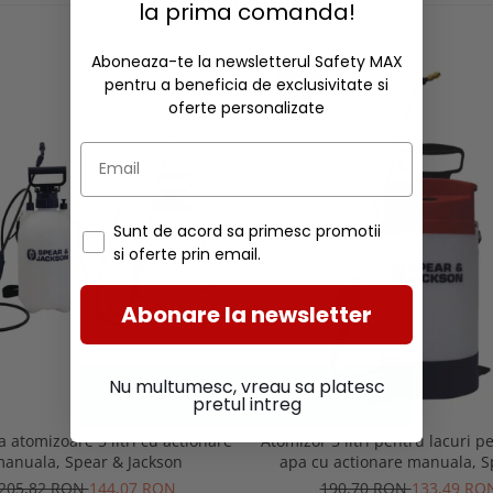
RECOMANDARI
la prima comanda!
Aboneaza-te la newsletterul Safety MAX
-30%
pentru a beneficia de exclusivitate si
oferte personalizate
Sunt de acord sa primesc promotii
si oferte prin email.
Abonare la newsletter
Nu multumesc, vreau sa platesc
pretul intreg
 atomizoare 5 litri cu actionare
Atomizor 5 litri pentru lacuri p
anuala, Spear & Jackson
apa cu actionare manuala, S
Jackson
205,82 RON
144,07 RON
190,70 RON
133,49 RO