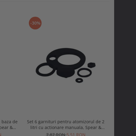
-30%
-30%
e baza de
Set 6 garnituri pentru atomizorul de 2
Set 11 gar
pear &
litri cu actionare manuala, Spear &
5 si 8 litr
Jackson
N
7,87 RON
5,51 RON