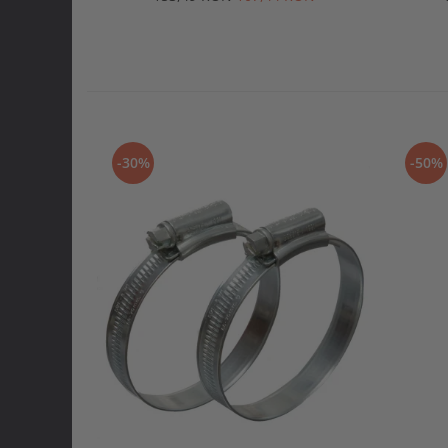
-30%
-50%