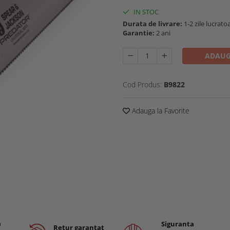
IN STOC
Durata de livrare:
1-2 zile lucrato
Garantie:
2 ani
ADAUG
Cod Produs:
B9822
Adauga la Favorite
a
Siguranta
Retur garantat