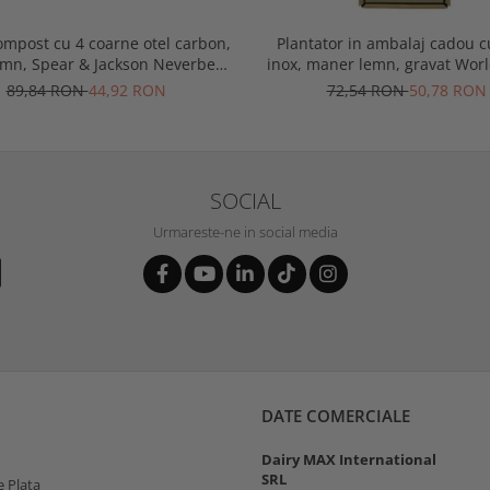
ompost cu 4 coarne otel carbon,
Plantator in ambalaj cadou 
emn, Spear & Jackson Neverbend
inox, maner lemn, gravat Worl
Professional
Gardener, Spear & Jacks
89,84 RON
44,92 RON
72,54 RON
50,78 RON
SOCIAL
Urmareste-ne in social media
DATE COMERCIALE
Dairy MAX International
SRL
 Plata