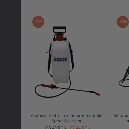
-30%
-30%
Atomizor 8 litri cu actionare manuala,
Set doua
Spear & Jackson
m
153,49 RON
107,44 RON