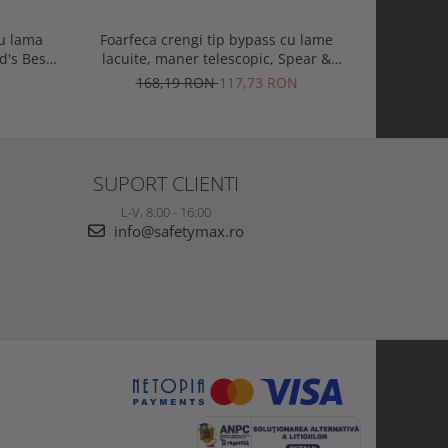
cu lama
Foarfeca crengi tip bypass cu lame
Gletiera 
d's Best
lacuite, maner telescopic, Spear &
otel carb
on
Jackson Razorsharp Steel
Sp
168,19 RON
117,73 RON
1
SUPORT CLIENTI
L-V, 8:00 - 16:00
info@safetymax.ro