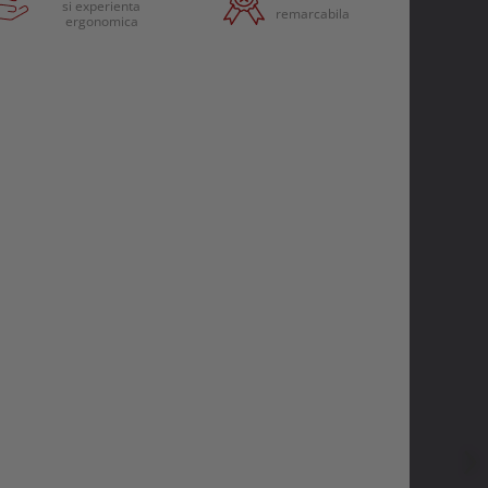
si experienta
remarcabila
ergonomica