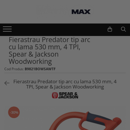
Echipamente lucru si protectie
Scule si unelte
Unelte gradinarit
Imbracaminte lucru
Fierastrau Predator tip arc
Atomizoare si stropitori
Geci
cu lama 530 mm, 4 TPI,
Cultivatoare
Camasi
Spear & Jackson
Seturi unelte gradinarit
Bluze si hanorace
Woodworking
Plantatoare
Tricouri
Cod Produs:
B9821BOWSAWTF
Foarfeci gradinarit
Caciuli si gulere
Accesorii gradinarit
Pantaloni si salopete
Fierastrau Predator tip arc cu lama 530 mm, 4
Macete si seceri
TPI, Spear & Jackson Woodworking
Pelerine
Furci si greble
Veste
Pistoale de udat si aspersoare
Combinezoane
Sere si paturi
Base layers
-30%
Unelte constructii
Incaltaminte protectie
Gletiere
Pantofi si ghete protectie