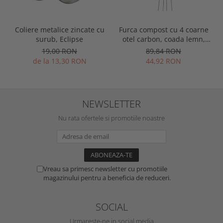
Coliere metalice zincate cu
Furca compost cu 4 coarne
surub, Eclipse
otel carbon, coada lemn,
Spear & Jackson Neverbend
19,00 RON
89,84 RON
Professional
de la 13,30 RON
44,92 RON
NEWSLETTER
Nu rata ofertele si promotiile noastre
Vreau sa primesc newsletter cu promotiile
magazinului pentru a beneficia de reduceri.
SOCIAL
Urmareste-ne in social media