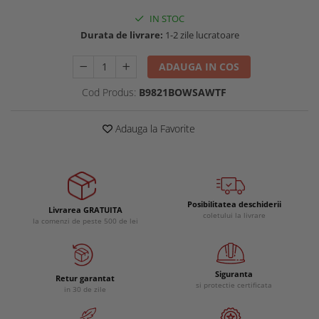
Buzunare externe
Menghine si prese
IN STOC
Echipamente specializate
Durata de livrare:
1-2 zile lucratoare
Echipamente muncitori ferma
ADAUGA IN COS
Echipamente veterinari
Echipamente mulgatori
Cod Produs:
B9821BOWSAWTF
Echipamente trimeri ongloane
Masti protectie
Adauga la Favorite
Manusi protectie
Casti si antifoane protectie
Posibilitatea deschiderii
Livrarea GRATUITA
coletului la livrare
la comenzi de peste 500 de lei
Siguranta
Retur garantat
si protectie certificata
in 30 de zile