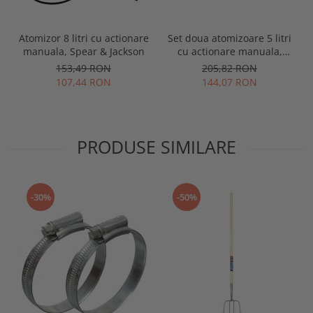
Atomizor 8 litri cu actionare
Set doua atomizoare 5 litri
manuala, Spear & Jackson
cu actionare manuala,
Spear & Jackson
153,49 RON
205,82 RON
107,44 RON
144,07 RON
PRODUSE SIMILARE
-30%
-50%