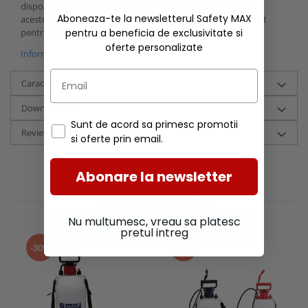
dispozitiv din plastic pentru blocarea lamei si schimbarea
Aboneaza-te la newsletterul Safety MAX
acesteia, iar manerul este din otel dur si are un cadru inclinat
pentru zonele mai greu accesibile.
pentru a beneficia de exclusivitate si
oferte personalizate
Informatii conformitate produs
Caracteristici
Download (1)
Sunt de acord sa primesc promotii
Review-uri
(0)
si oferte prin email.
Abonare la newsletter
RECOMANDARI
Nu multumesc, vreau sa platesc
pretul intreg
-30%
-30%