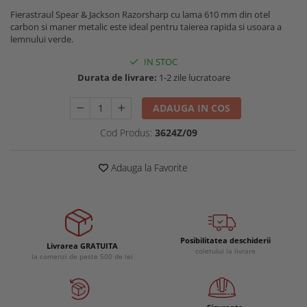
Buzunare externe
Menghine si prese
Fierastraul Spear & Jackson Razorsharp cu lama 610 mm din otel
carbon si maner metalic este ideal pentru taierea rapida si usoara a
Echipamente specializate
lemnului verde.
Echipamente muncitori ferma
IN STOC
Echipamente veterinari
Durata de livrare:
1-2 zile lucratoare
Echipamente mulgatori
Echipamente trimeri ongloane
ADAUGA IN COS
Masti protectie
Cod Produs:
3624Z/09
Manusi protectie
Casti si antifoane protectie
Adauga la Favorite
Posibilitatea deschiderii
Livrarea GRATUITA
coletului la livrare
la comenzi de peste 500 de lei