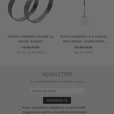
Coliere metalice zincate cu
Furca compost cu 4 coarne
surub, Eclipse
otel carbon, coada lemn,
Spear & Jackson Neverbend
19,00 RON
89,84 RON
Professional
de la 13,30 RON
44,92 RON
NEWSLETTER
Nu rata ofertele si promotiile noastre
Vreau sa primesc newsletter cu promotiile
magazinului pentru a beneficia de reduceri.