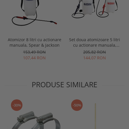
Atomizor 8 litri cu actionare
Set doua atomizoare 5 litri
manuala, Spear & Jackson
cu actionare manuala,
Spear & Jackson
153,49 RON
205,82 RON
107,44 RON
144,07 RON
PRODUSE SIMILARE
-30%
-50%