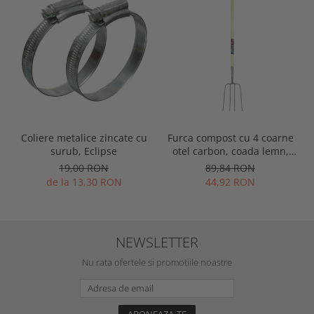
Coliere metalice zincate cu
Furca compost cu 4 coarne
surub, Eclipse
otel carbon, coada lemn,
Spear & Jackson Neverbend
19,00 RON
89,84 RON
Professional
de la 13,30 RON
44,92 RON
NEWSLETTER
Nu rata ofertele si promotiile noastre