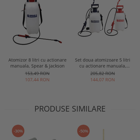
Atomizor 8 litri cu actionare
Set doua atomizoare 5 litri
manuala, Spear & Jackson
cu actionare manuala,
Spear & Jackson
153,49 RON
205,82 RON
107,44 RON
144,07 RON
PRODUSE SIMILARE
-30%
-50%