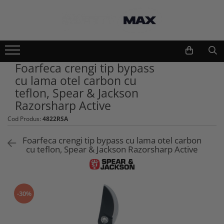
Echipamente lucru si protectie
Scule si unelte
Unelte gradinarit
Imbracaminte lucru
Foarfeca crengi tip bypass
Atomizoare si stropitori
Geci
cu lama otel carbon cu
Cultivatoare
Camasi
teflon, Spear & Jackson
Seturi unelte gradinarit
Bluze si hanorace
Razorsharp Active
Plantatoare
Tricouri
Cod Produs:
4822RSA
Foarfeci gradinarit
Caciuli si gulere
Accesorii gradinarit
Pantaloni si salopete
Foarfeca crengi tip bypass cu lama otel carbon
Macete si seceri
cu teflon, Spear & Jackson Razorsharp Active
Pelerine
Furci si greble
Veste
Pistoale de udat si aspersoare
Combinezoane
Sere si paturi
Base layers
-30%
Unelte constructii
Incaltaminte protectie
Gletiere
Pantofi si ghete protectie