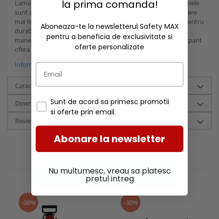
la prima comanda!
Lama superioara este fabricata din otel carbon durificat. Lamele
sunt acoperite cu teflon pentru o rezistenta la rugina si o taiere
mai lina. Manerele tubulare din otel sunt acoperite cu vinil pentru
Aboneaza-te la newsletterul Safety MAX
durabilitate si rezistenta suplimentara la rugina. Lungimea
pentru a beneficia de exclusivitate si
manerelor sporeste munca utilizatorului, iar stratul antiderapant
oferte personalizate
ofera confort optim.
Informatii conformitate produs
Caracteristici
Sunt de acord sa primesc promotii
Download (1)
si oferte prin email.
Review-uri
(0)
Abonare la newsletter
RECOMANDARI
Nu multumesc, vreau sa platesc
pretul intreg
-30%
-30%