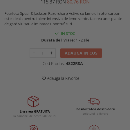
115
,37
RON
80
,76
RON
Buzunare externe
Menghine si prese
Echipamente specializate
Foarfeca Spear & Jackson Razorsharp Active cu lame din otel carbon
este ideala pentru taiere intensiva de lemn verde, taierea unei plante
Echipamente muncitori ferma
de gard viu sau eliminarea unor tufisuri.
Echipamente veterinari
IN STOC
Echipamente mulgatori
Durata de livrare:
1 - 2 zile
Echipamente trimeri ongloane
Masti protectie
ADAUGA IN COS
Manusi protectie
Cod Produs:
4822RSA
Casti si antifoane protectie
Adauga la Favorite
Posibilitatea deschiderii
Livrarea GRATUITA
coletului la livrare
la comenzi de peste 500 de lei