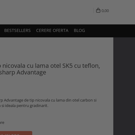
0,00
BESTSELLERS
CERERE OFERTA
BLOG
 nicovala cu lama otel SK5 cu teflon,
rsharp Advantage
p Advantage de tip nicovala cu lama din otel carbon si
si ideala pentru gradinarit.
are