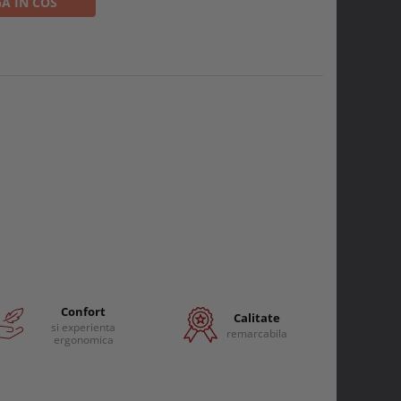
A IN COS
Confort
Calitate
si experienta
remarcabila
ergonomica