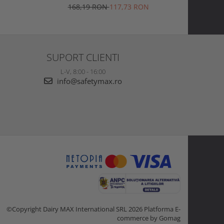
on
Jackson Razorsharp Steel
Sp
168,19 RON
117,73 RON
1
SUPORT CLIENTI
L-V, 8:00 - 16:00
info@safetymax.ro
©Copyright Dairy MAX International SRL 2026
Platforma E-
commerce by Gomag