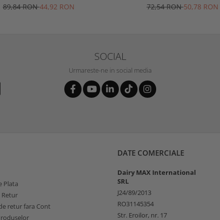
Professional
Gardener, Spear & Jacks
89,84 RON
44,92 RON
72,54 RON
50,78 RON
SOCIAL
Urmareste-ne in social media
DATE COMERCIALE
Dairy MAX International
SRL
 Plata
J24/89/2013
e Retur
RO31145354
e retur fara Cont
Str. Eroilor, nr. 17
Produselor