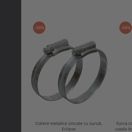
-30%
-50%
Coliere metalice zincate cu surub,
Furca c
Eclipse
coada l