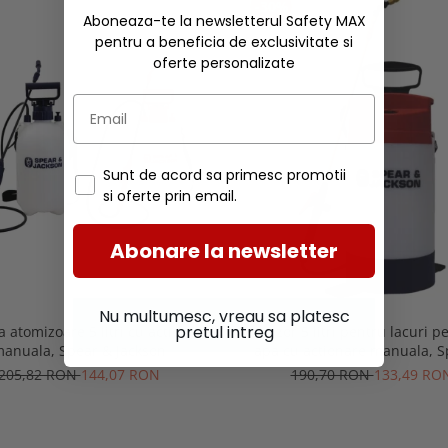
-30%
Aboneaza-te la newsletterul Safety MAX
pentru a beneficia de exclusivitate si
oferte personalizate
Sunt de acord sa primesc promotii
si oferte prin email.
Abonare la newsletter
Nu multumesc, vreau sa platesc
pretul intreg
 atomizoare 5 litri cu actionare
Atomizor 5 litri pentru lacuri p
anuala, Spear & Jackson
apa cu actionare manuala, S
Jackson
205,82 RON
144,07 RON
190,70 RON
133,49 RO