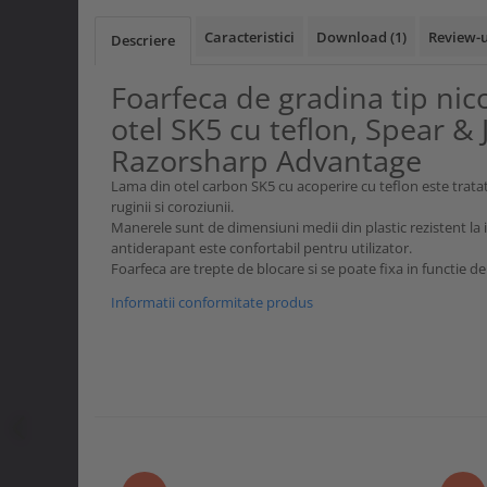
Curele si bretele
Menghine si prese
Genunchiere
Caracteristici
Download (1)
Review-
Descriere
Alte accesorii echipamente
protectie
Foarfeca de gradina tip nic
Genti si trolere
otel SK5 cu teflon, Spear &
Buzunare externe
Razorsharp Advantage
Echipamente specializate
Lama din otel carbon SK5 cu acoperire cu teflon este trata
Echipamente muncitori ferma
ruginii si coroziunii.
Manerele sunt de dimensiuni medii din plastic rezistent la i
Echipamente veterinari
antiderapant este confortabil pentru utilizator.
Echipamente mulgatori
Foarfeca are trepte de blocare si se poate fixa in functie de 
Echipamente trimeri ongloane
Informatii conformitate produs
Masti protectie
Manusi protectie
Casti si antifoane protectie