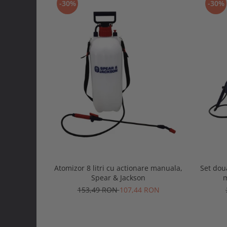
-30%
-30%
Atomizor 8 litri cu actionare manuala,
Set doua
Spear & Jackson
m
153,49 RON
107,44 RON