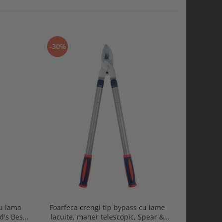
-30%
-30%
cu lama
Foarfeca crengi tip bypass cu lame
Gletiera 
d's Best
lacuite, maner telescopic, Spear &
otel carb