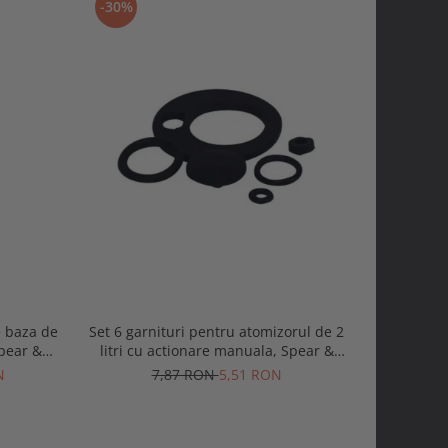
-30%
-30%
e baza de
Set 6 garnituri pentru atomizorul de 2
Set 11 gar
pear &
litri cu actionare manuala, Spear &
5 si 8 litr
Jackson
N
7,87 RON
5,51 RON