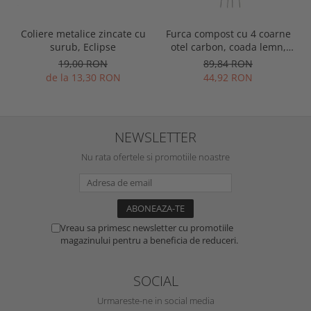
Coliere metalice zincate cu
Furca compost cu 4 coarne
surub, Eclipse
otel carbon, coada lemn,
Spear & Jackson Neverbend
19,00 RON
89,84 RON
Professional
de la 13,30 RON
44,92 RON
NEWSLETTER
Nu rata ofertele si promotiile noastre
Vreau sa primesc newsletter cu promotiile
magazinului pentru a beneficia de reduceri.
SOCIAL
Urmareste-ne in social media