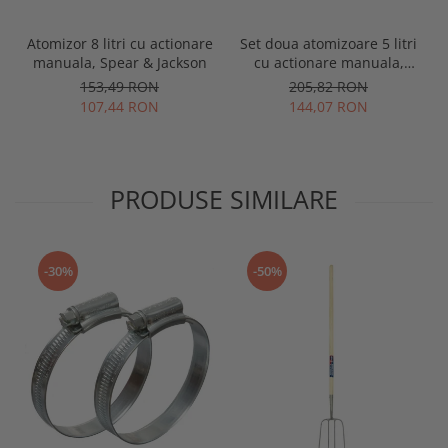
Atomizor 8 litri cu actionare
Set doua atomizoare 5 litri
manuala, Spear & Jackson
cu actionare manuala,
Spear & Jackson
153,49 RON
205,82 RON
107,44 RON
144,07 RON
PRODUSE SIMILARE
-30%
-50%