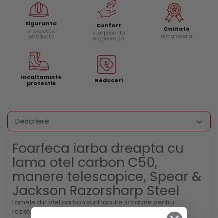
Siguranta
Confort
Calitate
si protectie
si experienta
remarcabila
certificata
ergonomica
Incaltaminte
Reduceri
protectie
Descriere
Foarfeca iarba dreapta cu
lama otel carbon C50,
manere telescopice, Spear &
Jackson Razorsharp Steel
Lamele din otel carbon sunt lacuite si tratate pentru
rezistenta marita in timp si la coroziune.