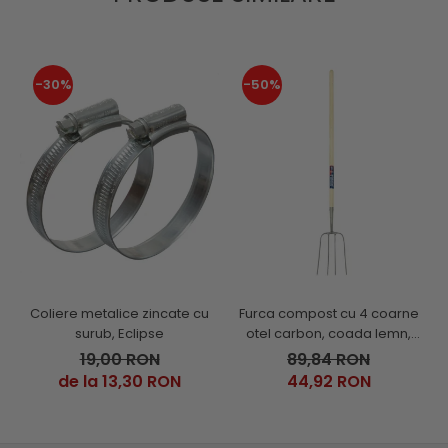
-30%
-50%
Coliere metalice zincate cu
Furca compost cu 4 coarne
surub, Eclipse
otel carbon, coada lemn,
Spear & Jackson Neverbend
19,00 RON
89,84 RON
Professional
de la 13,30 RON
44,92 RON