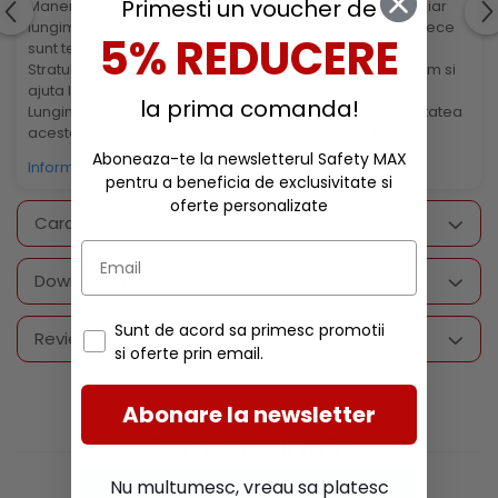
Primesti un voucher de
Manerele tubulare din otel sunt rezistente la intemperii, iar
lungimea acestora se poate regla dupa nevoie, deoarece
5% REDUCERE
sunt telescopice.
Stratul antiderapant de pe manere asigura confort optim si
ajuta la manevrare usoara.
la prima comanda!
Lungimea lamelor asigura taiere cu precizie, iar intensitatea
acestora se poate regla din surubul de la baza lor.
Aboneaza-te la newsletterul Safety MAX
Informatii conformitate produs
pentru a beneficia de exclusivitate si
oferte personalizate
Caracteristici
Download (1)
Sunt de acord sa primesc promotii
Review-uri
(0)
si oferte prin email.
Abonare la newsletter
RECOMANDARI
Nu multumesc, vreau sa platesc