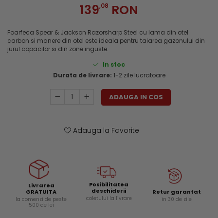
Genti si trolere
139
,08
RON
Menghine si prese
Buzunare externe
Echipamente specializate
Foarfeca Spear & Jackson Razorsharp Steel cu lama din otel
carbon si manere din otel este ideala pentru taiarea gazonului din
Echipamente muncitori ferma
jurul copacilor si din zone inguste.
Echipamente veterinari
In stoc
Echipamente mulgatori
Durata de livrare:
1-2 zile lucratoare
Echipamente trimeri ongloane
Masti protectie
ADAUGA IN COS
Manusi protectie
Casti si antifoane protectie
Adauga la Favorite
Posibilitatea
Livrarea
deschiderii
Retur garantat
GRATUITA
coletului la livrare
in 30 de zile
la comenzi de peste
500 de lei