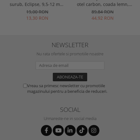
surub, Eclipse, 9,5-12 mm,
otel carbon, coada lemn,
set 10 bucati
Spear & Jackson Neverbend
19,00 RON
89,84 RON
Professional
13,30 RON
44,92 RON
NEWSLETTER
Nu rata ofertele si promotiile noastre
Vreau sa primesc newsletter cu promotiile
magazinului pentru a beneficia de reduceri.
SOCIAL
Urmareste-ne in social media