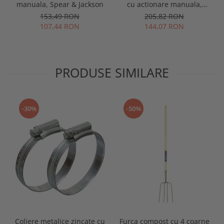
manuala, Spear & Jackson
cu actionare manuala,
Spear & Jackson
153,49 RON
205,82 RON
107,44 RON
144,07 RON
PRODUSE SIMILARE
-30%
-50%
Coliere metalice zincate cu
Furca compost cu 4 coarne