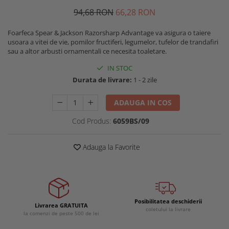
Buzunare externe
Menghine si prese
94
,68
RON
66
,28
RON
Echipamente specializate
Foarfeca Spear & Jackson Razorsharp Advantage va asigura o taiere
Echipamente muncitori ferma
usoara a vitei de vie, pomilor fructiferi, legumelor, tufelor de trandafiri
Echipamente veterinari
sau a altor arbusti ornamentali ce necesita toaletare.
Echipamente mulgatori
IN STOC
Echipamente trimeri ongloane
Durata de livrare:
1 - 2 zile
Masti protectie
ADAUGA IN COS
Manusi protectie
Cod Produs:
6059BS/09
Casti si antifoane protectie
Adauga la Favorite
Posibilitatea deschiderii
Livrarea GRATUITA
coletului la livrare
la comenzi de peste 500 de lei