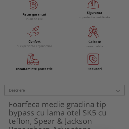
Siguranta
Retur garantat
si protectie certificata
in 30 de zile
Confort
Calitate
si experienta ergonomica
remarcabila
Incaltaminte protectie
Reduceri
Descriere
Foarfeca medie gradina tip
bypass cu lama otel SK5 cu
teflon, Spear & Jackson