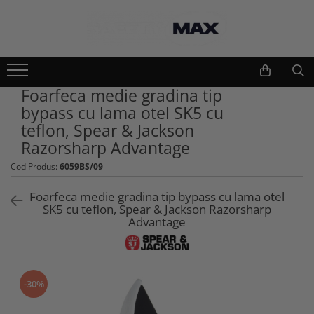
Echipamente lucru si protectie
Scule si unelte
Unelte gradinarit
Imbracaminte lucru
Foarfeca medie gradina tip
Atomizoare si stropitori
Geci
bypass cu lama otel SK5 cu
Cultivatoare
Camasi
teflon, Spear & Jackson
Seturi unelte gradinarit
Bluze si hanorace
Razorsharp Advantage
Plantatoare
Tricouri
Cod Produs:
6059BS/09
Foarfeci gradinarit
Caciuli si gulere
Accesorii gradinarit
Pantaloni si salopete
Foarfeca medie gradina tip bypass cu lama otel
Macete si seceri
SK5 cu teflon, Spear & Jackson Razorsharp
Pelerine
Advantage
Furci si greble
Veste
Pistoale de udat si aspersoare
Combinezoane
Sere si paturi
Base layers
Unelte constructii
Incaltaminte protectie
-30%
Gletiere
Pantofi si ghete protectie