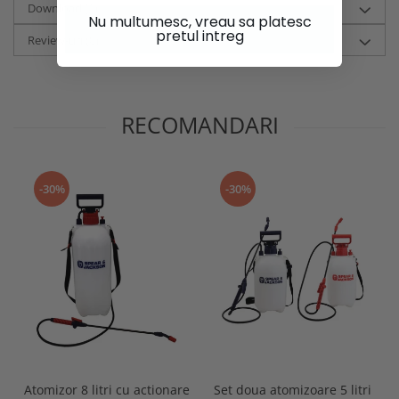
Download (1)
Nu multumesc, vreau sa platesc
pretul intreg
Review-uri
(0)
RECOMANDARI
-30%
-30%
Atomizor 8 litri cu actionare
Set doua atomizoare 5 litri