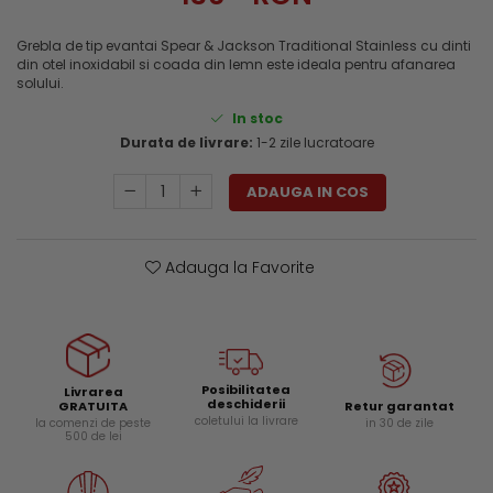
Genti si trolere
Menghine si prese
Buzunare externe
Grebla de tip evantai Spear & Jackson Traditional Stainless cu dinti
din otel inoxidabil si coada din lemn este ideala pentru afanarea
Echipamente specializate
solului.
Echipamente muncitori ferma
In stoc
Echipamente veterinari
Durata de livrare:
1-2 zile lucratoare
Echipamente mulgatori
Echipamente trimeri ongloane
ADAUGA IN COS
Masti protectie
Manusi protectie
Adauga la Favorite
Casti si antifoane protectie
Posibilitatea
Livrarea
deschiderii
Retur garantat
GRATUITA
coletului la livrare
in 30 de zile
la comenzi de peste
500 de lei