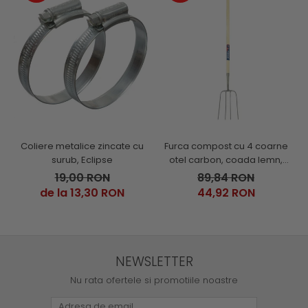
Coliere metalice zincate cu
Furca compost cu 4 coarne
surub, Eclipse
otel carbon, coada lemn,
Spear & Jackson Neverbend
19,00 RON
89,84 RON
Professional
de la 13,30 RON
44,92 RON
NEWSLETTER
Nu rata ofertele si promotiile noastre