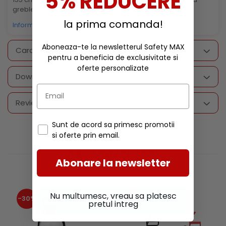
5% REDUCERE
greblei.
la prima comanda!
Informatii conformitate produs
Aboneaza-te la newsletterul Safety MAX
Caracteristici
pentru a beneficia de exclusivitate si
oferte personalizate
Download (1)
Review-uri
(0)
Sunt de acord sa primesc promotii
si oferte prin email.
RECOMANDARI
Abonare la newsletter
Nu multumesc, vreau sa platesc
-30%
-30%
pretul intreg