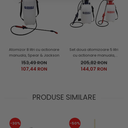
Atomizor 8 litri cu actionare
Set doua atomizoare 5 litri
manuala, Spear & Jackson
cu actionare manuala,
Spear & Jackson
153,49 RON
205,82 RON
107,44 RON
144,07 RON
PRODUSE SIMILARE
-30%
-50%