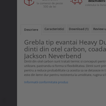
deschiderii
Curele si bretele
la comenzi de peste
Menghine si prese
coletului la livr
500 de lei
Genunchiere
Alte accesorii echipamente
protectie
Genti si trolere
Caracteristici
Download (1)
Review-
Descriere
Buzunare externe
Echipamente specializate
Grebla tip evantai Heavy Dut
Echipamente muncitori ferma
dinti din otel carbon, coad
Echipamente veterinari
Jackson Neverbend
Echipamente mulgatori
Dintii din otel carbon sunt tratati termic si conceputi pentr
Echipamente trimeri ongloane
utilizare, pastrandu-si forma si flexibilitatea. Dintii sunt pri
Masti protectie
pentru a reduce probabilitate ca acestia sa se detaseze in t
este din lemn dur pentru rezistenta la umiditate, rugina si 
Manusi protectie
Informatii conformitate produs
Casti si antifoane protectie