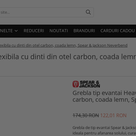
UNELTE
REDUCERI
NOUTATI
BRANDURI
CARDURI CADOU
exibila cu dinti din otel carbon, coada lemn, Spear & Jackson Neverbend
exibila cu dinti din otel carbon, coada lem
Grebla tip evantai Heav
carbon, coada lemn, 
174
,30
RON
122
,01
RON
Grebla de tip evantai Spear & Jacks
ideala pentru afanarea solului, cura