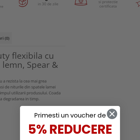
si protectie
in 30 de zile
certificata
are
uri
(0)
y flexibila cu
a lemn, Spear &
u a rezista la cea mai grea
nsi de niturile din spatele lamei
impul utilizarii produsului. Coada
la degradarea in timp.
Primesti un voucher de
5% REDUCERE