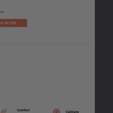
are
A IN COS
Confort
Calitate