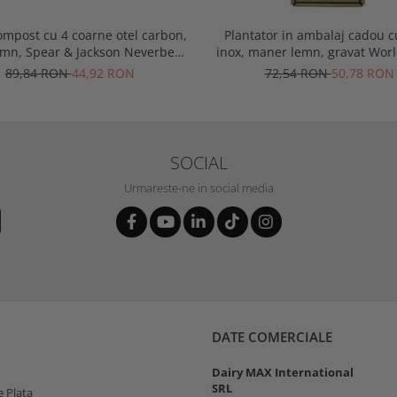
ompost cu 4 coarne otel carbon,
Plantator in ambalaj cadou 
emn, Spear & Jackson Neverbend
inox, maner lemn, gravat Worl
Professional
Gardener, Spear & Jacks
89,84 RON
44,92 RON
72,54 RON
50,78 RON
SOCIAL
Urmareste-ne in social media
DATE COMERCIALE
Dairy MAX International
SRL
 Plata