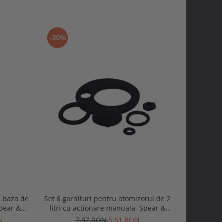
-30%
-30%
e baza de
Set 6 garnituri pentru atomizorul de 2
Set 11 gar
pear &
litri cu actionare manuala, Spear &
5 si 8 litr
Jackson
N
7,87 RON
5,51 RON