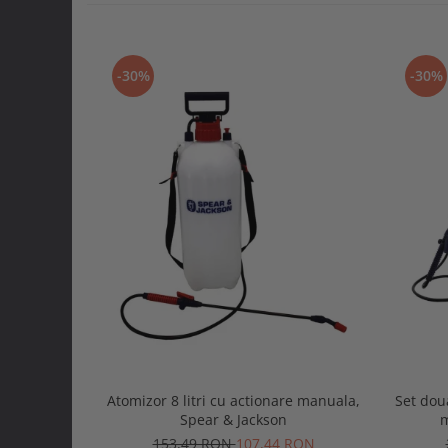
-30%
-30%
Atomizor 8 litri cu actionare manuala,
Set doua
Spear & Jackson
m
153,49 RON
107,44 RON