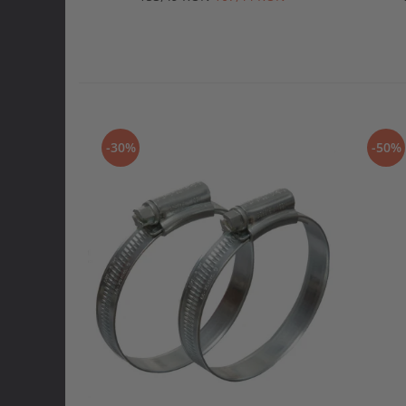
-30%
-50%