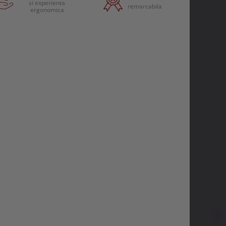
si experienta
remarcabila
ergonomica