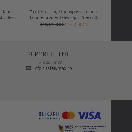
cu lama
Foarfeca crengi tip bypass cu lame
Gletiera 
d's Best
lacuite, maner telescopic, Spear &
otel carb
on
Jackson Razorsharp Steel
Sp
168,19 RON
117,73 RON
1
SUPORT CLIENTI
L-V, 8:00 - 16:00
info@safetymax.ro