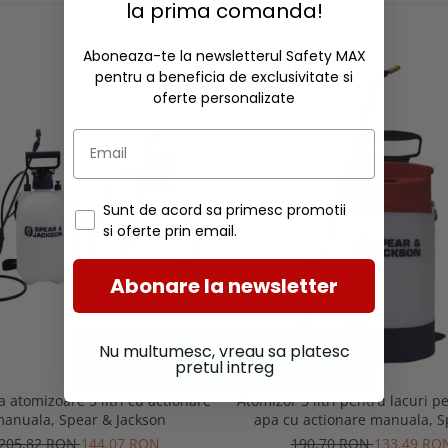
RECOMANDARI
la prima comanda!
Aboneaza-te la newsletterul Safety MAX
-30%
pentru a beneficia de exclusivitate si
oferte personalizate
Sunt de acord sa primesc promotii
si oferte prin email.
Abonare la newsletter
Nu multumesc, vreau sa platesc
pretul intreg
 atomizoare 5 litri cu actionare
Atomizor 5 litri pentru lacuri p
anuala, Spear & Jackson
apa cu actionare manuala, S
Jackson
205,82 RON
144,07 RON
190,70 RON
133,49 RO