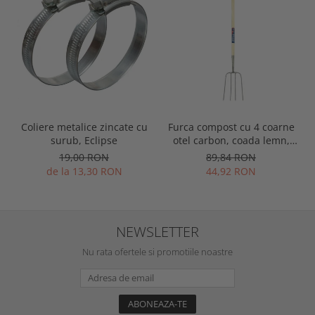
Coliere metalice zincate cu
Furca compost cu 4 coarne
surub, Eclipse
otel carbon, coada lemn,
Spear & Jackson Neverbend
19,00 RON
89,84 RON
Professional
de la 13,30 RON
44,92 RON
NEWSLETTER
Nu rata ofertele si promotiile noastre