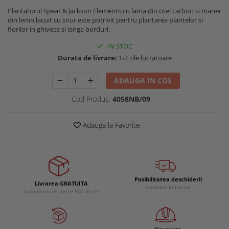
Buzunare externe
Menghine si prese
Plantatorul Spear & Jackson Elements cu lama din otel carbon si maner
din lemn lacuit cu snur este potrivit pentru plantarea plantelor si
Echipamente specializate
florilor in ghivece si langa borduri.
Echipamente muncitori ferma
IN STOC
Echipamente veterinari
Durata de livrare:
1-2 zile lucratoare
Echipamente mulgatori
Echipamente trimeri ongloane
ADAUGA IN COS
Masti protectie
Cod Produs:
4058NB/09
Manusi protectie
Casti si antifoane protectie
Adauga la Favorite
Posibilitatea deschiderii
Livrarea GRATUITA
coletului la livrare
la comenzi de peste 500 de lei