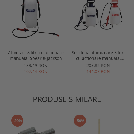
Atomizor 8 litri cu actionare
Set doua atomizoare 5 litri
manuala, Spear & Jackson
cu actionare manuala,
Spear & Jackson
153,49 RON
205,82 RON
107,44 RON
144,07 RON
PRODUSE SIMILARE
-30%
-50%