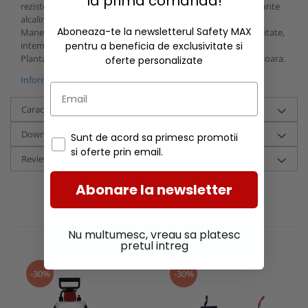
la prima comanda!
rezistenta marita la coroziune, zgarieturi, umiditate si substante
alcaline din sol.
Aboneaza-te la newsletterul Safety MAX
Manerul este facut din lemn lacuit pentru rezistenta la umiditate,
intemperii si este confortabil in timpul utilizarii.
pentru a beneficia de exclusivitate si
Plantatorul vine cu un snur de agatare pentru depozitare usoara.
oferte personalizate
Informatii conformitate produs
Caracteristici
Download (1)
Sunt de acord sa primesc promotii
si oferte prin email.
Review-uri
(0)
Abonare la newsletter
RECOMANDARI
Nu multumesc, vreau sa platesc
pretul intreg
-30%
-30%