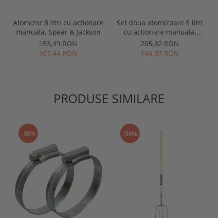
Atomizor 8 litri cu actionare
Set doua atomizoare 5 litri
manuala, Spear & Jackson
cu actionare manuala,
Spear & Jackson
153,49 RON
205,82 RON
107,44 RON
144,07 RON
PRODUSE SIMILARE
-30%
-50%