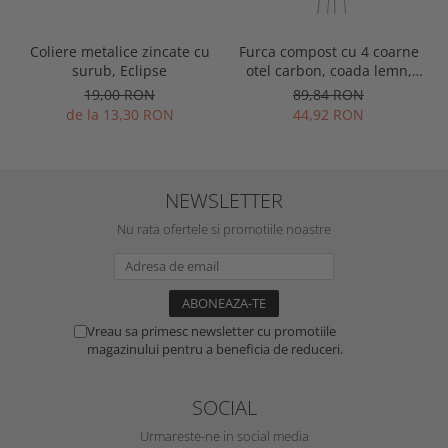
Coliere metalice zincate cu
Furca compost cu 4 coarne
surub, Eclipse
otel carbon, coada lemn,
Spear & Jackson Neverbend
19,00 RON
89,84 RON
Professional
de la 13,30 RON
44,92 RON
NEWSLETTER
Nu rata ofertele si promotiile noastre
Vreau sa primesc newsletter cu promotiile
magazinului pentru a beneficia de reduceri.
SOCIAL
Urmareste-ne in social media