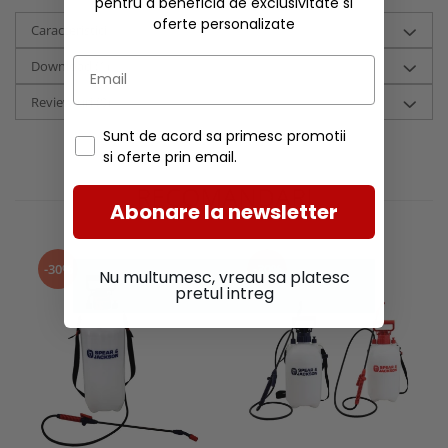
pentru a beneficia de exclusivitate si
oferte personalizate
Caracteristici
Download (1)
Review-uri
(0)
Sunt de acord sa primesc promotii
si oferte prin email.
RECOMANDARI
Abonare la newsletter
-30%
-30%
Nu multumesc, vreau sa platesc
pretul intreg