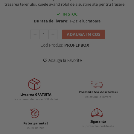
trasarea terenului, cuiele avand rolul de a sustine ata pentru trasare.
Buzunare externe
Menghine si prese
Echipamente specializate
IN STOC
Durata de livrare:
1-2 zile lucratoare
Echipamente muncitori ferma
Echipamente veterinari
ADAUGA IN COS
Echipamente mulgatori
Cod Produs:
PROFLPBOX
Echipamente trimeri ongloane
Masti protectie
Adauga la Favorite
Manusi protectie
Casti si antifoane protectie
Posibilitatea deschiderii
Livrarea GRATUITA
coletului la livrare
la comenzi de peste 500 de lei
Siguranta
Retur garantat
si protectie certificata
in 30 de zile