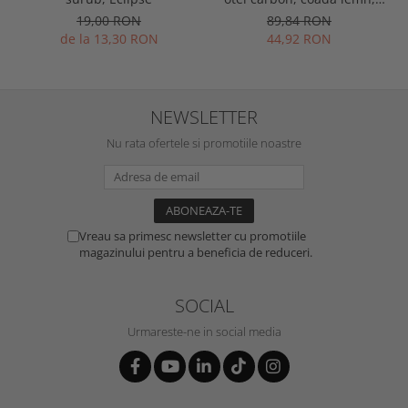
Spear & Jackson Neverbend
19,00 RON
89,84 RON
Professional
de la 13,30 RON
44,92 RON
NEWSLETTER
Nu rata ofertele si promotiile noastre
Vreau sa primesc newsletter cu promotiile
magazinului pentru a beneficia de reduceri.
SOCIAL
Urmareste-ne in social media