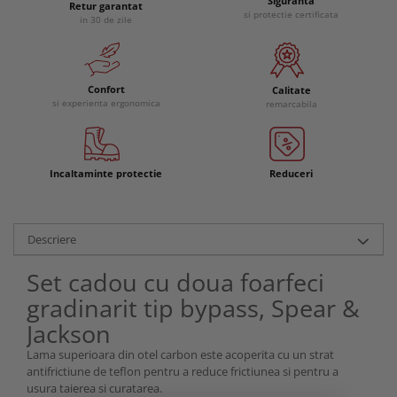
Siguranta
Retur garantat
si protectie certificata
in 30 de zile
Confort
Calitate
si experienta ergonomica
remarcabila
Incaltaminte protectie
Reduceri
Descriere
Set cadou cu doua foarfeci
gradinarit tip bypass, Spear &
Jackson
Lama superioara din otel carbon este acoperita cu un strat
antifrictiune de teflon pentru a reduce frictiunea si pentru a
usura taierea si curatarea.