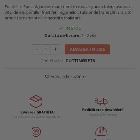
Buzunare externe
Menghine si prese
Foarfecile Spear & Jackson sunt unelte ce va asigura o taiere usoara a
vitei de vie, pomilor fructiferi, legumelor, tufelor de trandafiri si a altor
Echipamente specializate
arbusti ornamentali ce necesita toaletare.
Echipamente muncitori ferma
IN STOC
Echipamente veterinari
Durata de livrare:
1 - 2 zile
Echipamente mulgatori
Echipamente trimeri ongloane
ADAUGA IN COS
Masti protectie
Cod Produs:
CUTTINGSET6
Manusi protectie
Casti si antifoane protectie
Adauga la Favorite
Posibilitatea deschiderii
Livrarea GRATUITA
coletului la livrare
la comenzi de peste 500 de lei