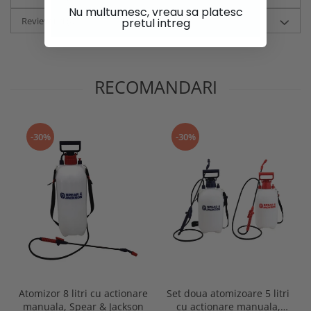
Nu multumesc, vreau sa platesc
Review-uri
(0)
pretul intreg
RECOMANDARI
-30%
-30%
Atomizor 8 litri cu actionare
Set doua atomizoare 5 litri
manuala, Spear & Jackson
cu actionare manuala,