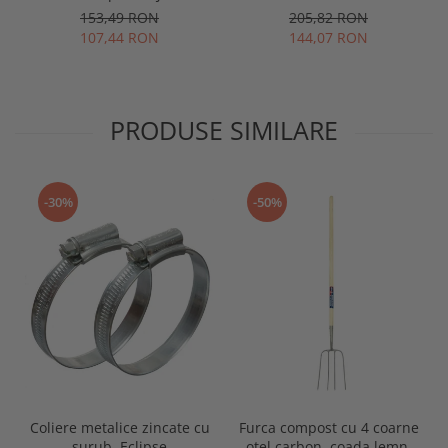
Spear & Jackson
153,49 RON
205,82 RON
107,44 RON
144,07 RON
PRODUSE SIMILARE
-30%
-50%
Coliere metalice zincate cu
Furca compost cu 4 coarne
surub, Eclipse
otel carbon, coada lemn,