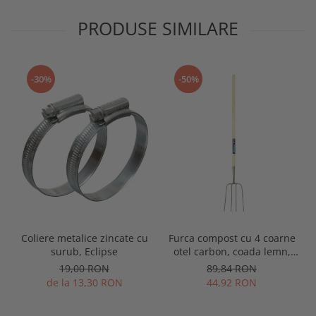
PRODUSE SIMILARE
-30%
-50%
Coliere metalice zincate cu
Furca compost cu 4 coarne
surub, Eclipse
otel carbon, coada lemn,
Spear & Jackson Neverbend
19,00 RON
89,84 RON
Professional
de la 13,30 RON
44,92 RON