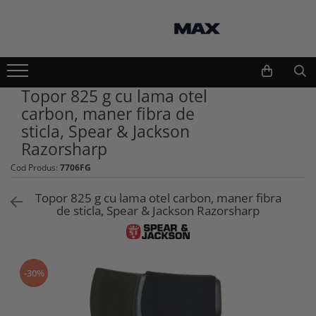
Echipamente lucru si protectie
Scule si unelte
Unelte gradinarit
Imbracaminte lucru
Topor 825 g cu lama otel
Atomizoare si stropitori
Geci
carbon, maner fibra de
Cultivatoare
Camasi
sticla, Spear & Jackson
Seturi unelte gradinarit
Bluze si hanorace
Razorsharp
Plantatoare
Tricouri
Cod Produs:
7706FG
Foarfeci gradinarit
Caciuli si gulere
Accesorii gradinarit
Pantaloni si salopete
Topor 825 g cu lama otel carbon, maner fibra
Macete si seceri
de sticla, Spear & Jackson Razorsharp
Pelerine
Furci si greble
Veste
Pistoale de udat si aspersoare
Combinezoane
Sere si paturi
Base layers
-30%
Unelte constructii
Incaltaminte protectie
Gletiere
Pantofi si ghete protectie