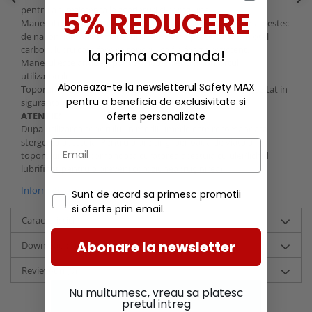
pentru a fi rezistenta la zgarieturi si coroziune.
5% REDUCERE
Manerul este solid, fabricat din 30% fibra de sticla si 70% amestec
de nailon, iar forma manerului se intinde peste lama din otel
carbon, lucru care face ca toporul sa fie foarte rezistent.
la prima comanda!
Manerul este antiderapant si moale pentru confortul
utilizatorului.
Aboneaza-te la newsletterul Safety MAX
Toporul vine intr-o carcasa de plastic tare pentru a fi depozitat in
pentru a beneficia de exclusivitate si
siguranta.
oferte personalizate
ATENTIE!
Dupa utilizarea toporului in medii umede este recomandata
stergerea acestuia. Pentru a prelungi perioada de viata a
toporului este recomandata curatarea acestuia cu ulei/lichid
lubrifiant pentru a preveni coroziunea (ruginirea).
Informatii conformitate produs
Sunt de acord sa primesc promotii
si oferte prin email.
Caracteristici
Abonare la newsletter
Download (1)
Review-uri
(0)
Nu multumesc, vreau sa platesc
pretul intreg