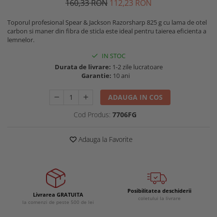
160
,33
RON
112
,23
RON
Buzunare externe
Menghine si prese
Echipamente specializate
Toporul profesional Spear & Jackson Razorsharp 825 g cu lama de otel
carbon si maner din fibra de sticla este ideal pentru taierea eficienta a
Echipamente muncitori ferma
lemnelor.
Echipamente veterinari
IN STOC
Echipamente mulgatori
Durata de livrare:
1-2 zile lucratoare
Echipamente trimeri ongloane
Garantie:
10 ani
Masti protectie
ADAUGA IN COS
Manusi protectie
Cod Produs:
7706FG
Casti si antifoane protectie
Adauga la Favorite
Posibilitatea deschiderii
Livrarea GRATUITA
coletului la livrare
la comenzi de peste 500 de lei