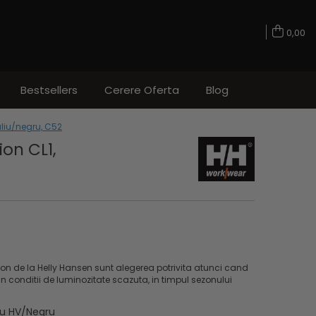
0,00
Bestsellers
Cerere Oferta
Blog
aliu/negru, C52
ion CL1,
ion de la Helly Hansen sunt alegerea potrivita atunci cand
in conditii de luminozitate scazuta, in timpul sezonului
iu HV/Negru