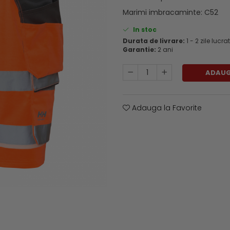
Marimi imbracaminte
:
C52
In stoc
Durata de livrare:
1 - 2 zile lucr
Garantie:
2 ani
ADAUG
Adauga la Favorite