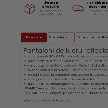
Livrarea
Posibilitat
Facebook
Menghine si prese
Curele si bretele
GRATUITA
deschideri
la comenzi de
coletului la
Genunchiere
peste 500 de lei
livrare
Alte accesorii echipamente
protectie
Genti si trolere
Buzunare externe
Descriere
Caracteristici
Tabel marimi HHW
Echipamente specializate
Pantaloni de lucru reflect
Echipamente muncitori ferma
Echipamente veterinari
Pantalonii scurti
UC-ME Construction
au urmatoarele 
sunt dotati cu clasa de vizibilitate 1 - mica (certific
Echipamente mulgatori
sunt dotati cu material care se intinde in 2 directii
Echipamente trimeri ongloane
in zona critica sunt dotati cu clin pentru confort opt
Masti protectie
nasturii folositi la pantaloni sunt acoperiti cu plast
au o gaica la care iti poti atasa legitimatia;
Manusi protectie
sunt dotati cu tehnologia
VizLite DT
care te mentine v
UC-ME Construction
sunt dotati cu buzunare pentr
Casti si antifoane protectie
rigla, buzunar cu clapeta pe coapsa si buzunare la sp
Informatii conformitate produs