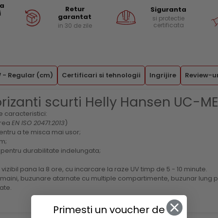
ea
Retur
Siguranta
i
garantat
si protectie
certificata
in 30 de zile
 - Regular (cm)
Certificari si tehnologii
Ingrijire
Review-u
orizanti scurti Helly Hansen UC-M
caracteristici:
area
EN ISO 20471:2013
)
 pentru a te misca mai usor;
im;
ic pentru durabilitate indelungata;
izibil pana la 8 ore, cu incarcare la raze UV timp de 5 - 10 minute.
u maini, buzunare atarnate cu multiple compartimente, buzunar lung
ate.
Primesti un voucher de