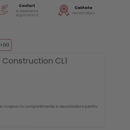
Confort
Calitate
si experienta
remarcabila
ergonomica
ri
(0)
E Construction CL1
 pe coapsa cu compartimente si deschizatura pentru