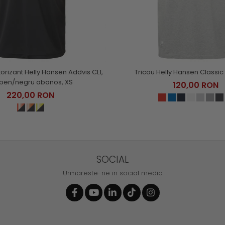
torizant Helly Hansen Addvis CL1,
Tricou Helly Hansen Classic 
ben/negru abanos, XS
120,00 RON
220,00 RON
SOCIAL
Urmareste-ne in social media