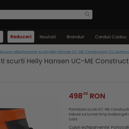
Reduceri
Noutati
Branduri
Carduri Cadou
e lucru reflectorizanti scurti Helly Hansen UC-ME Construction CL1, portoc
nti scurti Helly Hansen UC-ME Construct
498
,00
RON
Pantalonii scurti UC-ME Construct
trebuie sa lucrezi timp indelungat 
cald.
Culori echipamente
:
Portocal