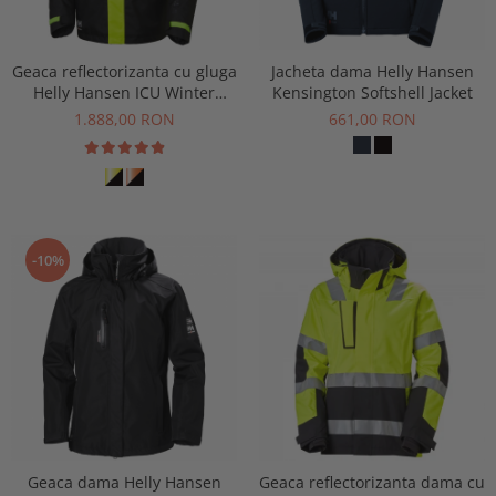
Geaca reflectorizanta cu gluga
Jacheta dama Helly Hansen
Helly Hansen ICU Winter
Kensington Softshell Jacket
Jacket CL3
1.888,00 RON
661,00 RON
-10%
Geaca dama Helly Hansen
Geaca reflectorizanta dama cu