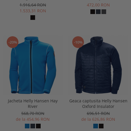
1.916,64 RON
472,00 RON
1.533,31 RON
-20%
-10%
Jacheta Helly Hansen Hay
Geaca captusita Helly Hansen
River
Oxford Insulator
568,70 RON
696,51 RON
de la 454,96 RON
de la 626,86 RON