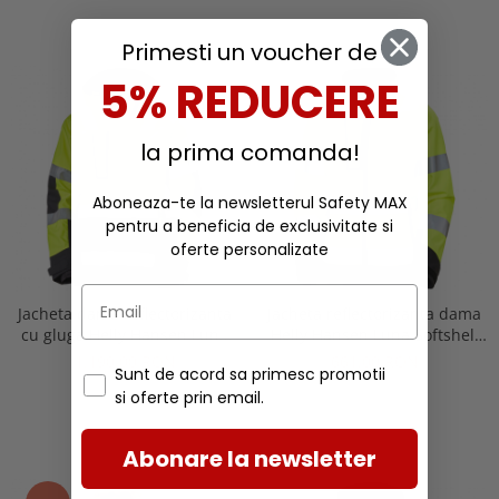
Primesti un voucher de
5% REDUCERE
la prima comanda!
Aboneaza-te la newsletterul Safety MAX
pentru a beneficia de exclusivitate si
oferte personalizate
Jacheta dama reflectorizanta
Jacheta reflectorizanta dama
cu gluga Helly Hansen Luna
Helly Hansen Luna Softshell
Shell CL2, galben/negru, XL
CL2, galben/negru, XS
1.190,00 RON
661,00 RON
Sunt de acord sa primesc promotii
si oferte prin email.
Abonare la newsletter