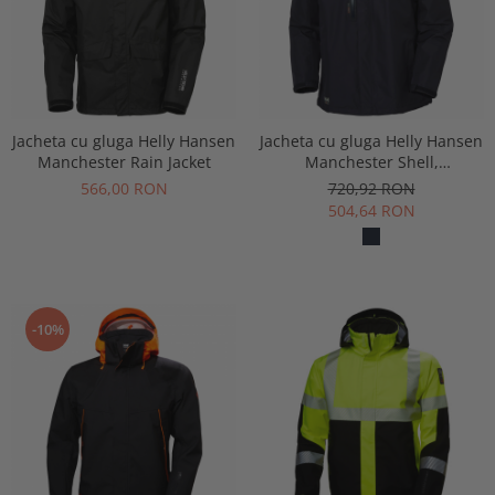
Jacheta cu gluga Helly Hansen
Jacheta cu gluga Helly Hansen
Manchester Rain Jacket
Manchester Shell,
impermeabila
566,00 RON
720,92 RON
504,64 RON
-10%