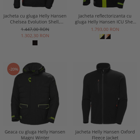
Jacheta cu gluga Helly Hansen
Jacheta reflectorizanta cu
Chelsea Evolution Shell,
gluga Helly Hansen ICU Shell
impermeabila
Jacket CL3
1.447,00 RON
1.793,00 RON
1.302,30 RON
-20%
Geaca cu gluga Helly Hansen
Jacheta Helly Hansen Oxford
Magni Winter
Fleece Jacket