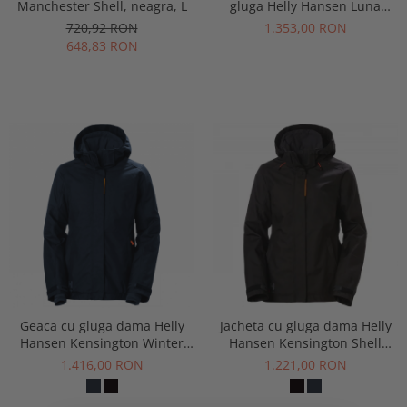
Manchester Shell, neagra, L
gluga Helly Hansen Luna
Winter CL2, galben/negru, L
720,92 RON
1.353,00 RON
648,83 RON
Geaca cu gluga dama Helly
Jacheta cu gluga dama Helly
Hansen Kensington Winter
Hansen Kensington Shell
Jacket
Jacket
1.416,00 RON
1.221,00 RON