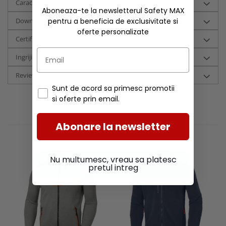
Caracteristici
Aboneaza-te la newsletterul Safety MAX
Download (1)
pentru a beneficia de exclusivitate si
oferte personalizate
Certificari si tehnologii
Ingrijire
Review-uri
(0)
Sunt de acord sa primesc promotii
si oferte prin email.
RECOMANDARI
Abonare la newsletter
Nu multumesc, vreau sa platesc
pretul intreg