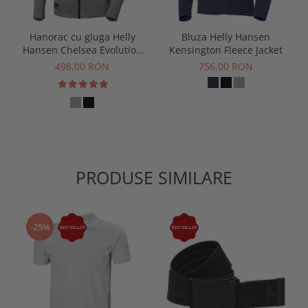
Hanorac cu gluga Helly
Bluza Helly Hansen
Hansen Chelsea Evolution
Kensington Fleece Jacket
Zip Hoodie
498,00 RON
756,00 RON
PRODUSE SIMILARE
-25%