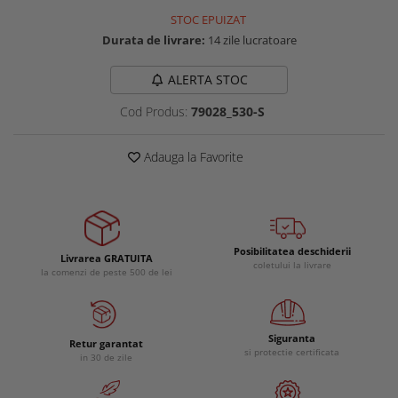
Buzunare externe
Menghine si prese
STOC EPUIZAT
Echipamente specializate
Durata de livrare:
14 zile lucratoare
Echipamente muncitori ferma
ALERTA STOC
Echipamente veterinari
Echipamente mulgatori
Cod Produs:
79028_530-S
Echipamente trimeri ongloane
Adauga la Favorite
Masti protectie
Manusi protectie
Casti si antifoane protectie
Posibilitatea deschiderii
Livrarea GRATUITA
coletului la livrare
la comenzi de peste 500 de lei
Siguranta
Retur garantat
si protectie certificata
in 30 de zile