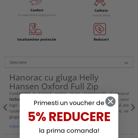
Confort
Calitate
si experienta ergonomica
remarcabila
Incaltaminte protectie
Reduceri
Descriere
Hanorac cu gluga Helly
Hansen Oxford Full Zip
Confortabil si potrivit pentru toate anotimpurile, hanoracul
Oxford Full Zip
este conceput pentru a facilita adaugarea unui
Primesti un voucher de
logo personalizat, ceea ce ii da un aspect unic. Hanoracul are
cusaturi plate, care au rolul de a reduce efectul de frecare, iar
5% REDUCERE
gluga se poate ajusta prin snurul din bumbac.
Informatii conformitate produs
la prima comanda!