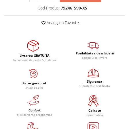
Cod Produs:
79246_590-XS
Adauga la Favorite
Posibilitatea deschiderii
Livrarea GRATUITA
coletului la livrare
la comenzi de peste 500 de lei
Siguranta
Retur garantat
si protectie certificata
in 30 de zile
Confort
Calitate
si experienta ergonomica
remarcabila