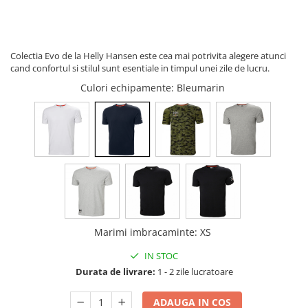
Buzunare externe
Menghine si prese
Echipamente specializate
Echipamente muncitori ferma
Colectia Evo de la Helly Hansen este cea mai potrivita alegere atunci
Echipamente veterinari
cand confortul si stilul sunt esentiale in timpul unei zile de lucru.
Echipamente mulgatori
Culori echipamente
: Bleumarin
Echipamente trimeri ongloane
Masti protectie
Manusi protectie
Casti si antifoane protectie
Marimi imbracaminte
:
XS
IN STOC
Durata de livrare:
1 - 2 zile lucratoare
ADAUGA IN COS