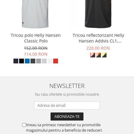
Tricou polo Helly Hansen
Tricou reflectorizant Helly
Classic Polo
Hansen Addvis CL1,
galben/negru abanos, XS
152,00 RON
220,00 RON
114,00 RON
NEWSLETTER
Nu rata ofertele si promotiile noastre
Vreau sa primesc newsletter cu promotiile
magazinului pentru a beneficia de reduceri.