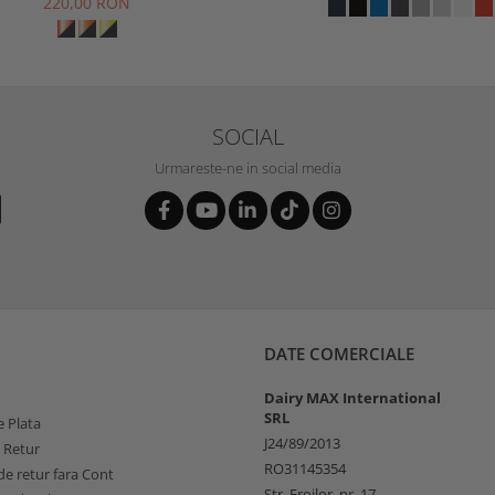
220,00 RON
SOCIAL
Urmareste-ne in social media
DATE COMERCIALE
Dairy MAX International
SRL
 Plata
J24/89/2013
e Retur
RO31145354
e retur fara Cont
Str. Eroilor, nr. 17