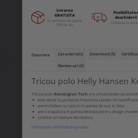
Curele si bretele
Menghine si prese
Genunchiere
Livrarea
Posibilitate
GRATUITA
Alte accesorii echipamente
deschiderii
la comenzi de peste
coletului la livr
protectie
500 de lei
Genti si trolere
Buzunare externe
Echipamente specializate
Caracteristici
Download (5)
Certifica
Descriere
Echipamente muncitori ferma
Echipamente veterinari
Review-uri
(0)
Echipamente mulgatori
Tricou polo Helly Hansen 
Echipamente trimeri ongloane
Masti protectie
Tricoul polo
Kensington Tech
are urmatoarele caracteristi
Manusi protectie
este dotat cu protectie impotriva razelor UV (certificar
are inchidere cu nasturi in partea de sus, in fata;
Casti si antifoane protectie
are o crapatura in partea laterala pentru design moder
contine un nasture de rezerva.
Informatii conformitate produs