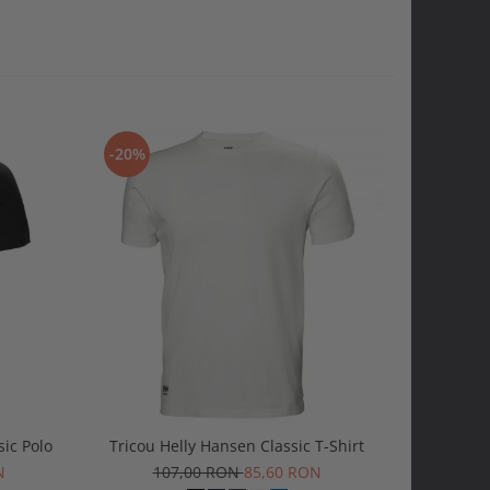
-20%
-20%
sic Polo
Tricou Helly Hansen Classic T-Shirt
Tricou H
N
107,00 RON
85,60 RON
1