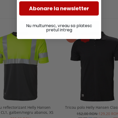
Abonare la newsletter
PRODUSE SIMILARE
Nu multumesc, vreau sa platesc
pretul intreg
-15%
u reflectorizant Helly Hansen
Tricou polo Helly Hansen Clas
 CL1, galben/negru abanos, XS
152,00 RON
129,20 RO