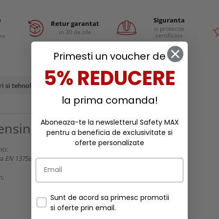
a
Siguranta
Retur garantat
si protectie
in 30 de zile
certificata
are
Primesti un voucher de
5% REDUCERE
ri si tehnologii
Ingrijire
la prima comanda!
Aboneaza-te la newsletterul Safety MAX
Kensington Tech
pentru a beneficia de exclusivitate si
oferte personalizate
ci:
ea
EN 13758-1:2002+A1:2006
);
n;
Sunt de acord sa primesc promotii
si oferte prin email.