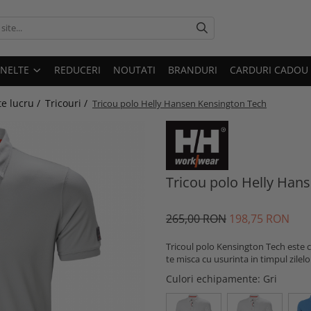
UNELTE
REDUCERI
NOUTATI
BRANDURI
CARDURI CADOU
e lucru /
Tricouri /
Tricou polo Helly Hansen Kensington Tech
Tricou polo Helly Han
265,00 RON
198,75 RON
Tricoul polo Kensington Tech este c
te misca cu usurinta in timpul zilel
Culori echipamente
: Gri